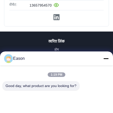
वीचैट:
13657954570
त्वरित लिंक
होम
उत्पाद
Eason
वीडियो
हमारे बारे में
1:19 PM
फैक्टरी यात्रा
गुणवत्ता नियंत्रण
Good day, what product are you looking for?
हमसे संपर्क करें
एक बोली का अनुरोध
समाचार