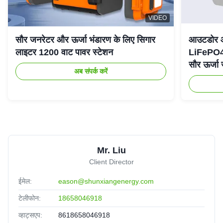
VIDEO
सौर जनरेटर और ऊर्जा भंडारण के लिए सिगार
आउटडोर आप
लाइटर 1200 वाट पावर स्टेशन
LiFePO4
सौर ऊर्जा
अब संपर्क करें
Mr. Liu
Client Director
ईमेल:
eason@shunxiangenergy.com
टेलीफोन:
18658046918
व्हाट्सएप:
8618658046918