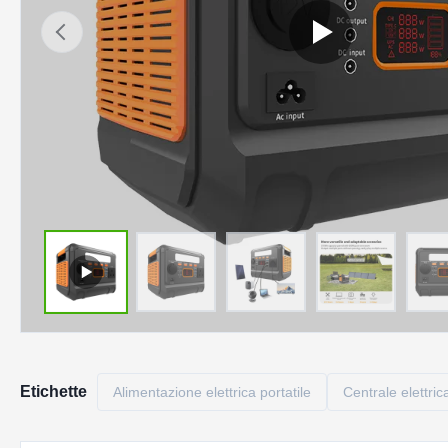
Etichette
Alimentazione elettrica portatile
Centrale elettri