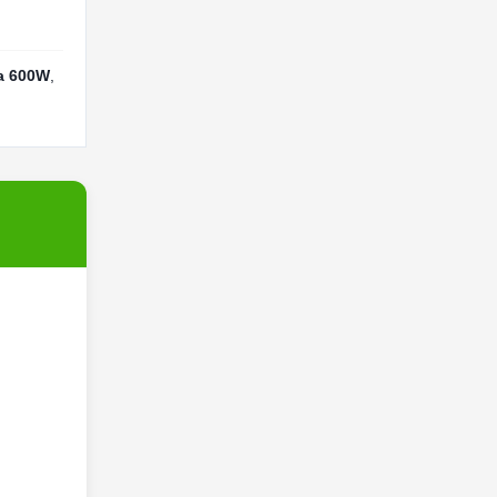
da 600W
,