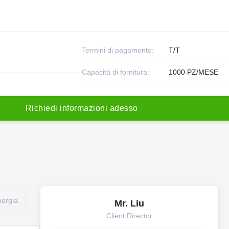
Termini di pagamento:
T/T
Capacità di fornitura:
1000 PZ/MESE
R
i
c
h
i
e
d
i
i
n
f
o
r
m
a
z
i
o
n
i
a
d
e
s
s
o
nergia
Mr. Liu
Client Director