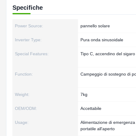
Specifiche
Power Source:
pannello solare
Inverter Type:
Pura onda sinusoidale
Special Features:
Tipo C, accendino del sigaro
Function:
Campeggio di sostegno di po
Weight:
7kg
OEM/ODM:
Accettabile
Usage:
Alimentazione di emergenza
portatile all'aperto