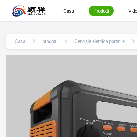
Casa
Prodotti
Vid
Casa
prodotti
Centrale elettrica portatile