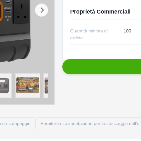
Proprietà Commerciali
Quantità minima di
100
ordine:
ca da campeggio
Fornitore di alimentazione per lo stoccaggio dell'e