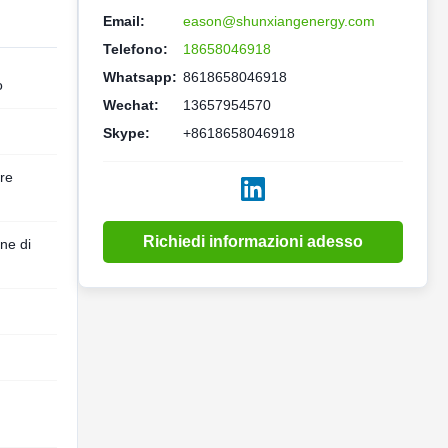
Email:
eason@shunxiangenergy.com
Telefono:
18658046918
Whatsapp:
8618658046918
o
Wechat:
13657954570
Skype:
+8618658046918
are
Richiedi informazioni adesso
ne di