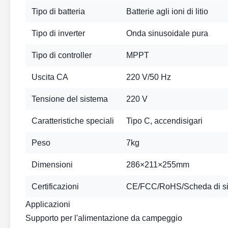
Tipo di batteria
Batterie agli ioni di litio
Tipo di inverter
Onda sinusoidale pura
Tipo di controller
MPPT
Uscita CA
220 V/50 Hz
Tensione del sistema
220 V
Caratteristiche speciali
Tipo C, accendisigari
Peso
7kg
Dimensioni
286×211×255mm
Certificazioni
CE/FCC/RoHS/Scheda di si
Applicazioni
Supporto per l'alimentazione da campeggio