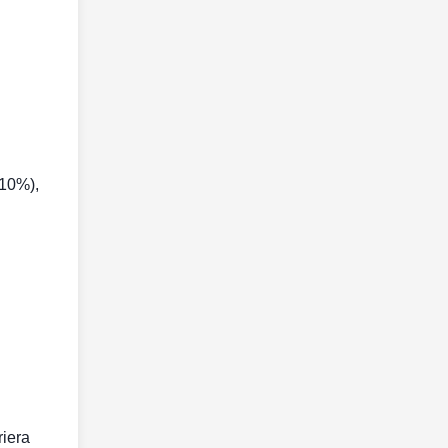
(10%),
riera