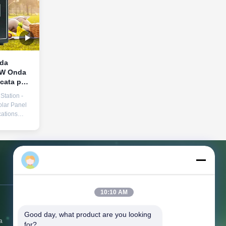
 da
0W Onda
cata per
zione di
Station -
lar Panel
ations
ak Power
220V
SB/Type-C
, QC3.0
Eason
w voltage,
rature,
Contattici
Working
70°C
10:10 AM
 140mm ×
Indirizzo:
Terzo piano, edificio BC, n.
e 300mm ×
Good day, what product are you looking 
3 strada Shayuan 1, città di Keyuan,
a
for?
città di Tangxia, Dongguan