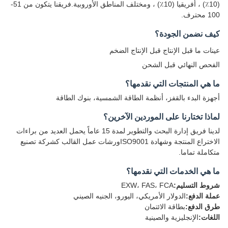
(10٪) ، أفريقيا (10٪) ، ومختلف المناطق الأوروبية.فريقنا يتكون من 51-
100 محترف.
كيف نضمن الجودة؟
عينات ما قبل الإنتاج قبل الإنتاج الضخم
الفحص النهائي قبل الشحن
ما هي المنتجات التي نقدمها؟
أجهزة البدء بالقفز، أنظمة الطاقة الشمسية، بنوك الطاقة
لماذا تختارنا على الموردين الآخرين؟
لدينا فريق إدارة البحث والتطوير لمدة 15 عاماً يحمل العديد من براءات
الاختراع المنتجة وشهادة ISO9001ورشات عمل القالب كشركة تصنيع
متكاملة تماما.
ما هي الخدمات التي نقدمها؟
شروط التسليم:
EXW، FAS، FCA
عملة الدفع:
الدولار الأمريكي، اليورو، الجنيه الصيني
طرق الدفع:
بطاقة الائتمان
اللغات:
الإنجليزية والصينية