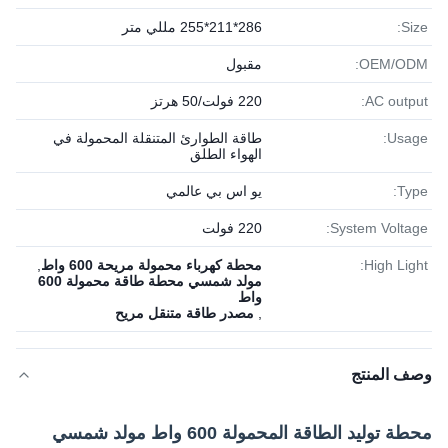
Size:
286*211*255 مللي متر
OEM/ODM:
مقبول
AC output:
220 فولت/50 هرتز
Usage:
طاقة الطوارئ المتنقلة المحمولة في
الهواء الطلق
Type:
يو اس بي عالمي
System Voltage:
220 فولت
High Light:
محطة كهرباء محمولة مريحة 600 واط
,
مولد شمسي محطة طاقة محمولة 600
واط
,
مصدر طاقة متنقل مريح
وصف المنتج
محطة توليد الطاقة المحمولة 600 واط مولد شمسي