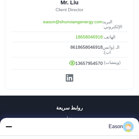
Mr. Liu
Client Director
البريد
eason@shunxiangenergy.com
الإلكتروني:
الهاتف:
18658046918
الـ (واتس
8618658046918
اب):
(ويتشات):
13657954570
روابط سريعة
منزل
المنتجات
Eason
أشرطة فيديو