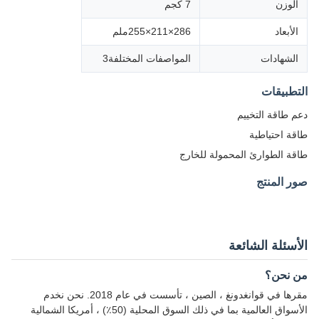
الوزن
7 كجم
الأبعاد
286×211×255ملم
الشهادات
المواصفات المختلفة3
التطبيقات
دعم طاقة التخييم
طاقة احتياطية
طاقة الطوارئ المحمولة للخارج
صور المنتج
الأسئلة الشائعة
من نحن؟
مقرها في قوانغدونغ ، الصين ، تأسست في عام 2018. نحن نخدم
الأسواق العالمية بما في ذلك السوق المحلية (50٪) ، أمريكا الشمالية