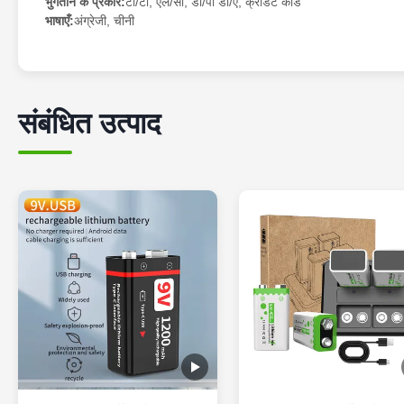
भुगतान के प्रकार:
टी/टी, एल/सी, डी/पी डी/ए, क्रेडिट कार्ड
भाषाएँ:
अंग्रेजी, चीनी
संबंधित उत्पाद