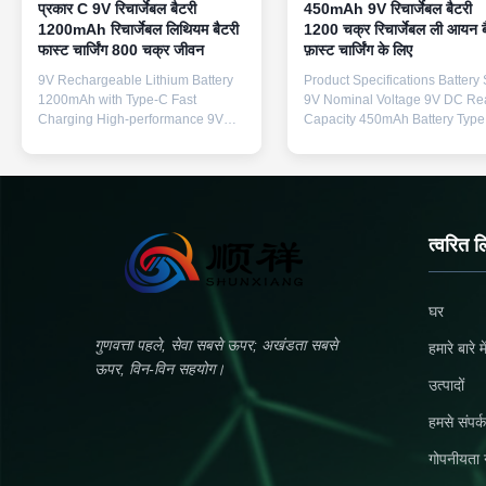
प्रकार C 9V रिचार्जेबल बैटरी
450mAh 9V रिचार्जेबल बैटरी
1200mAh रिचार्जेबल लिथियम बैटरी
1200 चक्र रिचार्जेबल ली आयन ब
फास्ट चार्जिंग 800 चक्र जीवन
फ़ास्ट चार्जिंग के लिए
9V Rechargeable Lithium Battery
Product Specifications Battery 
1200mAh with Type-C Fast
9V Nominal Voltage 9V DC Re
Charging High-performance 9V
Capacity 450mAh Battery Type
rechargeable lithium battery
Ternary Lithium Cell Type Gra
featuring Type-C fast charging
Lithium-ion Charging Type US
technology for efficient power
Charging Cycle Life 1200 cycl
delivery to your devices. Rated
Operating Temperature -20°C t
Voltage 9V (Constant Voltage)
80°C Model Number SX-9D K
Input 5V/600mA Output 700mA
Features & Benefits Complete K
त्वरित ल
(Max) Charging Method Type-C
with 4 High-Cycle Batteries Thi
Charging Product Size 48.5 * 26.5
value package includes 4 pre
* 17.5mm Gross Weight 30g Color
9V Li-ion rechargeable batterie
घर
Black Compatible Applications
each capable of up to 1200 ch
Ideal for a wide range of electronic
cycles. The high-capacity 45
गुणवत्ता पहले, सेवा सबसे ऊपर; अखंडता सबसे
हमारे बारे मे
devices including: Smoke Alarms
batteries provide long
ऊपर, विन-विन सहयोग।
Microphones Wire
उत्पादों
हमसे संपर्क
गोपनीयता 