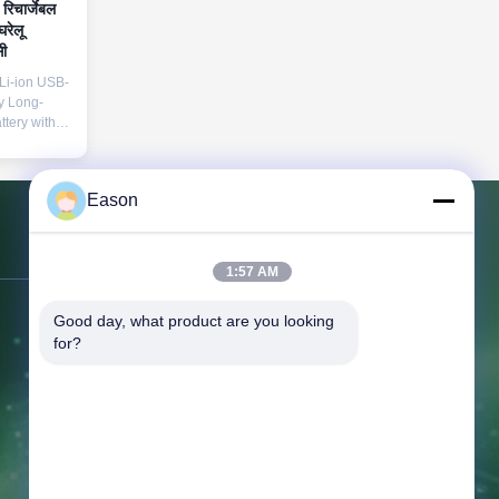
चार्जेबल
घरेलू
ी
Li-ion USB-
y Long-
ttery with
deal for
 pedals,
devices.
Eason
s Battery
ge 9V DC
 Battery
हमसे संपर्क करें
n Cathode
1:57 AM
 Type
harging
पता:
तीसरी मंजिल, बिल्डिंग बीसी, नंबर 3
Good day, what product are you looking 
ycle Life
for?
Temperature
श्यायुआन पहली सड़क, केयुआन शहर, तांगक्सिया
Number SX-
शहर, डोंगगुआन गुआंग्डोंग
टेलीफोन:
86--18658046918
फैक्स:
86--18658046918
ईमेल:
eason@shunxiangenergy.com