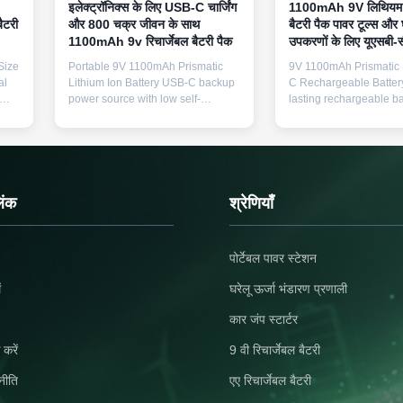
इलेक्ट्रॉनिक्स के लिए USB-C चार्जिंग
1100mAh 9V लिथियम रि
ैटरी
और 800 चक्र जीवन के साथ
बैटरी पैक पावर टूल्स और 
1100mAh 9v रिचार्जेबल बैटरी पैक
उपकरणों के लिए यूएसबी-स
Size
Portable 9V 1100mAh Prismatic
9V 1100mAh Prismatic 
al
Lithium Ion Battery USB-C backup
C Rechargeable Batter
power source with low self-
lasting rechargeable ba
de-A
discharge and constant voltage
overcharge protection, i
B-C
output for reliable performance in
smoke detectors, guitar
es
various electronic applications.
and various electronic 
o
Product Specifications Battery Size
Technical Specification
ey
9V Nominal Voltage 9V DC Real
Size 9V Nominal Volta
it
Capacity 1200mAh Battery Type
Real Capacity 1200mAh
िंक
श्रेणियाँ
s
Solid State Cathode Materials
Type Solid State Li-Io
mium
LiFePO4 Cell Type Grade-A
Materials LiFePO4 Cell
s,
Lithium-ion Cycle Life 800 cycles
Grade-A Lithium-ion C
पोर्टेबल पावर स्टेशन
arge
Operating Temperature -20°C to
Type USB-C Charging C
0mAh
80°C Charging Type Type-C
800 cycles Operating 
ं
घरेलू ऊर्जा भंडारण प्रणाली
Charging Model Number SX-09
-20°C to 80°C Model 
Place of Origin
09 Applicatio
कार जंप स्टार्टर
 करें
9 वी रिचार्जेबल बैटरी
नीति
एए रिचार्जेबल बैटरी