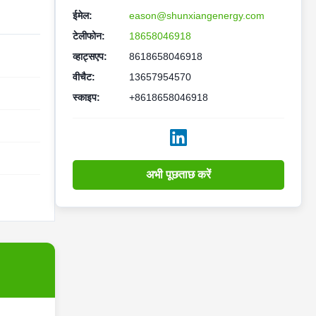
ईमेल:
eason@shunxiangenergy.com
टेलीफोन:
18658046918
व्हाट्सएप:
8618658046918
वीचैट:
13657954570
स्काइप:
+8618658046918
अभी पूछताछ करें