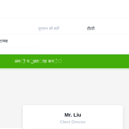
भुगतान की शर्तें:
टी/टी
ट/माह
अ
भ
ी
प
ू
छ
त
ा
छ
क
र
े
ं
Mr. Liu
Client Director