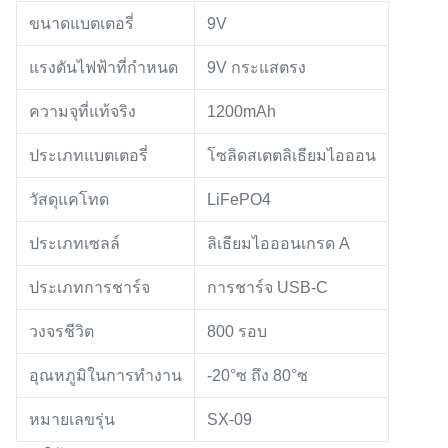
ขนาดแบตเตอรี่
9V
แรงดันไฟฟ้าที่กำหนด
9V กระแสตรง
ความจุที่แท้จริง
1200mAh
ประเภทแบตเตอรี่
โซลิดสเตตลิเธียมไอออน
วัสดุแคโทด
LiFePO4
ประเภทเซลล์
ลิเธียมไอออนเกรด A
ประเภทการชาร์จ
การชาร์จ USB-C
วงจรชีวิต
800 รอบ
อุณหภูมิในการทำงาน
-20°ซ ถึง 80°ซ
หมายเลขรุ่น
SX-09