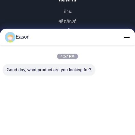
บ้าน
ผลิตภัณฑ์
วิดีโอ
Eason
เกี่ยวกับเรา
ทัวร์โรงงาน
4:57 PM
ควบคุมคุณภาพ
ติดต่อเรา
Good day, what product are you looking for?
ขออ้าง
ข่าว
Dongguan ShunXiang Energy Technology Co.,Ltd
0086-18658046918
eason@shunxiangenergy.com