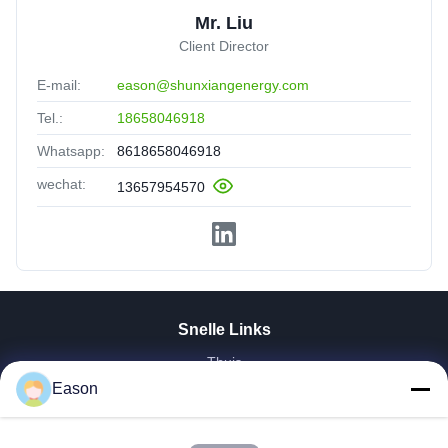
Mr. Liu
Client Director
E-mail:
eason@shunxiangenergy.com
Tel.:
18658046918
Whatsapp:
8618658046918
wechat:
13657954570
Snelle Links
Thuis
Producten
Eason
Videos
Over Ons