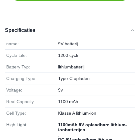
Specificaties
name:
9V batterij
Cycle Life:
1200 cycli
Battery Typ:
lithiumbatterij
Charging Type:
Type-C opladen
Voltage:
9v
Real Capacity:
1100 mAh
Cell Type:
Klasse A lithium-ion
High Light:
1100mAh 9V oplaadbare lithium-
ionbatterijen
,
DC 9V oplaadbare lithium-