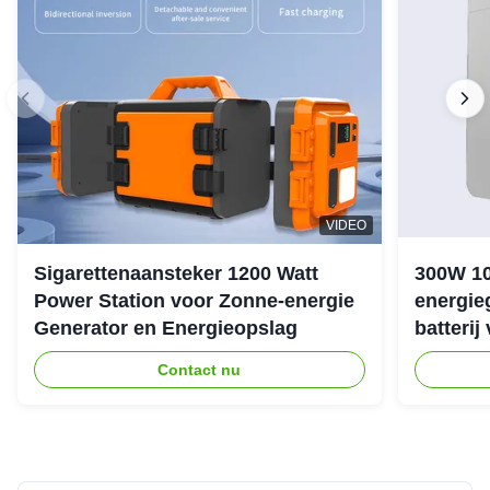
VIDEO
Sigarettenaansteker 1200 Watt
300W 1
Power Station voor Zonne-energie
energie
Generator en Energieopslag
batterij
noodstr
Contact nu