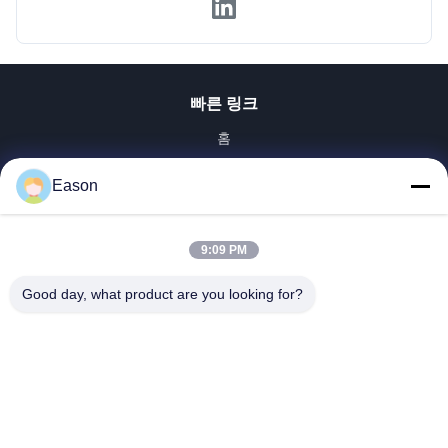
빠른 링크
홈
제품 소개
Eason
동영상
회사 소개
공장 투어
9:09 PM
품질 관리
Good day, what product are you looking for?
연락처
견적 요청
뉴스
Dongguan ShunXiang Energy Technology Co.,Ltd
0086-18658046918