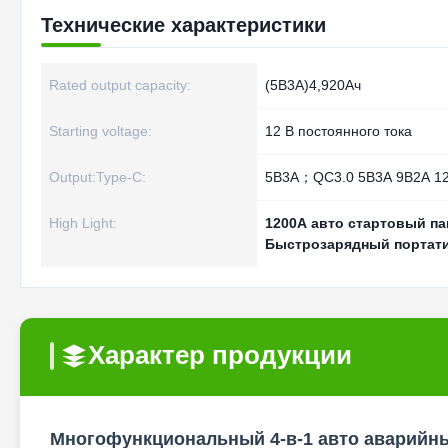
Технические характеристики
Rated output capacity:
(5В3А)4,920Ач
Starting voltage:
12 В постоянного тока
Output:Type-C:
5В3А；QC3.0 5В3А 9В2А 1
High Light:
1200А авто стартовый па
Быстрозарядный портат
Характер продукции
Многофункциональный 4-в-1 авто аварийн