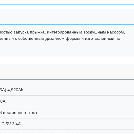
ностью запуска прыжка, интегрированным воздушным насосом,
оенный с собственным дизайном формы и изготовленный по
3A) 4,920Ah
00А
В постоянного тока
 C 5V 2,4A