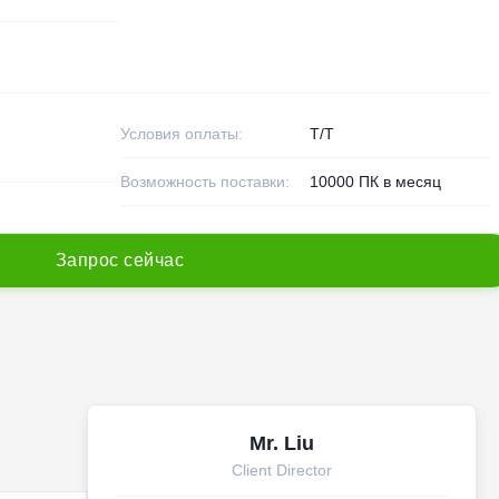
Условия оплаты:
Т/Т
Возможность поставки:
10000 ПК в месяц
З
а
п
р
о
с
с
е
й
ч
а
с
Mr. Liu
Client Director