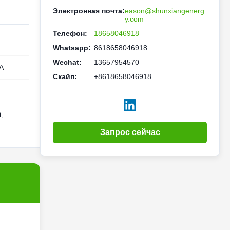
Электронная почта:
eason@shunxiangenerg
y.com
Телефон:
18658046918
Whatsapp:
8618658046918
Wechat:
13657954570
A
Скайп:
+8618658046918
й
,
Запрос сейчас