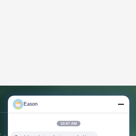
Eason
Свяжитесь мы
Адрес:
Третий этаж, здание БК, No
10:07 AM
3 Шаюанская 1-я улица, город
я