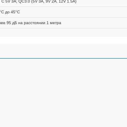
 C 5V 3A; QC3.0 (5V 3A, 9V 2A, 12V 1.5A)
°C до 45°C
ее 95 дБ на расстоянии 1 метра