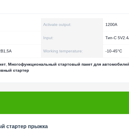
Activate output:
1200А
Input:
Тип-C 5V2.4
2В1,5А
Working temperature:
-10-45°С
кет
,
Многофункциональный стартовый пакет для автомобиле
ивный стартер
ый стартер прыжка