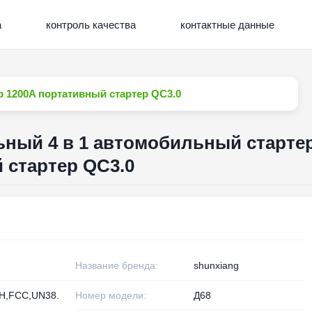
а
контроль качества
контактные данные
 1200A портативный стартер QC3.0
ный 4 в 1 автомобильный старте
 стартер QC3.0
Название бренда:
shunxiang
H,FCC,UN38.
Номер модели:
Д68