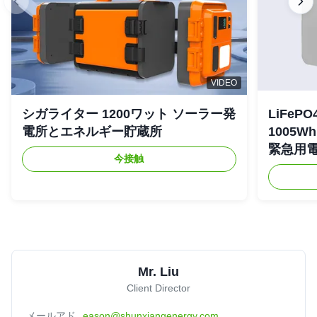
VIDEO
シガライター 1200ワット ソーラー発
LiFe
電所とエネルギー貯蔵所
1005
緊急用
今接触
Mr. Liu
Client Director
メールアド
eason@shunxiangenergy.com