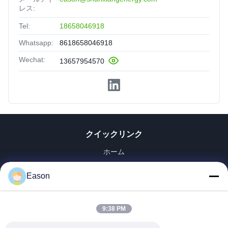
レス:
Tel:
18658046918
Whatsapp:
8618658046918
Wechat:
13657954570
クイックリンク
ホーム
製品
Eason
ビデオ
企業情報
会社案内
9:38 PM
品質管理