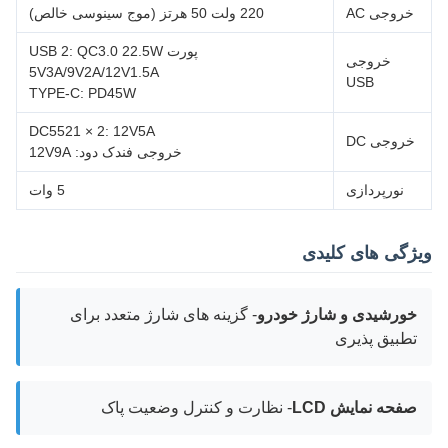
خروجی AC
220 ولت 50 هرتز (موج سینوسی خالص)
پورت USB 2: QC3.0 22.5W
خروجی
5V3A/9V2A/12V1.5A
USB
TYPE-C: PD45W
DC5521 × 2: 12V5A
خروجی DC
خروجی فندک دود: 12V9A
نورپردازی
5 وات
ویژگی های کلیدی
خورشیدی و شارژ خودرو
- گزینه های شارژ متعدد برای
تطبیق پذیری
صفحه نمایش LCD
- نظارت و کنترل وضعیت پاک