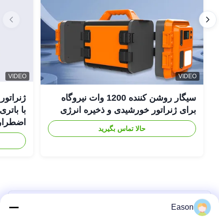
VIDEO
VIDEO
سیگار روشن کننده 1200 وات نیروگاه
برای ژنراتور خورشیدی و ذخیره انرژی
اضطراری
حالا تماس بگیرید
Mr. Liu
Eason
Client Director