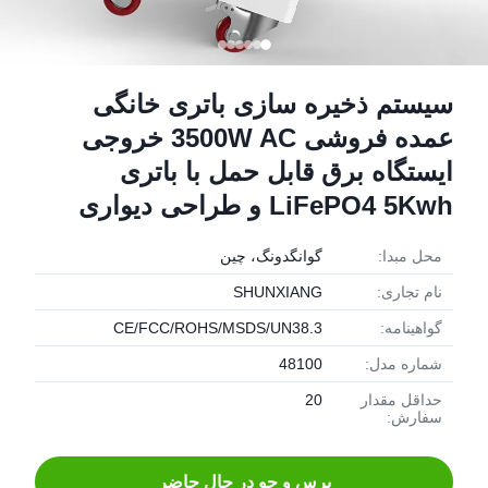
سیستم ذخیره سازی باتری خانگی
عمده فروشی 3500W AC خروجی
ایستگاه برق قابل حمل با باتری
LiFePO4 5Kwh و طراحی دیواری
محل مبدا:
گوانگدونگ، چین
نام تجاری:
SHUNXIANG
گواهینامه:
CE/FCC/ROHS/MSDS/UN38.3
شماره مدل:
48100
حداقل مقدار
20
سفارش:
پرس و جو در حال حاضر