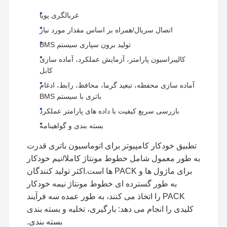
غربالگری پویا
اتصال سریال/همراه بر اساس مقدار مورد نیاز
تولید برون سپاری سیستم BMS
کالیبراسیون پارامتر، آزمایش عملکرد، آماده سازی
کابل
آماده سازی محفظه، تبعید گرما، محافظ، رابط، ادغام
باتری با سیستم BMS
بازرسی سریع کیفیت با داده های پارامتر عملکرد
بسته بندی و گواهینامه
تطبیق خودکار کامپیوتر برای اتوماسیون باتری قدرت
به طور معمول شامل خطوط مونتاژ کاملا/نیم خودکار
برای ماژول ها و PACK ها است.اکثر تولید کنندگان
به طور گسترده ای خطوط مونتاژ نیمه خودکار
PACK را اتخاذ می کنند، به طور عمده سه فرآیند
کلیدی را انجام می دهد: بارگیری، تخلیه و بسته بندی
بسته بندی.