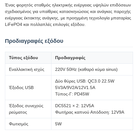
Ένας φορητός σταθμός ηλεκτρικής ενέργειας υψηλών επιδόσεων
σχεδιασμένος για υπαίθριες κατασκηνώσεις και ανάγκες παροχής
ενέργειας έκτακτης ανάγκης, με προηγμένη τεχνολογία μπαταρίας
LiFePO4 και πολλαπλές επιλογές εξόδου.
Προδιαγραφές εξόδου
Τύπος εξόδου
Προδιαγραφές
Εναλλακτική ισχύς
220V 50Hz (καθαρό κύμα sinus)
Δύο θύρες USB: QC3.0 22.5W
Έξοδος USB
5V3A/9V2A/12V1.5A
Τύπος-Γ: PD45W
Έξοδος συνεχούς
DC5521 × 2: 12V5A
ρεύματος
Φωτήρας καπνού Απόδοση: 12V9A
Φωτισμός
5W