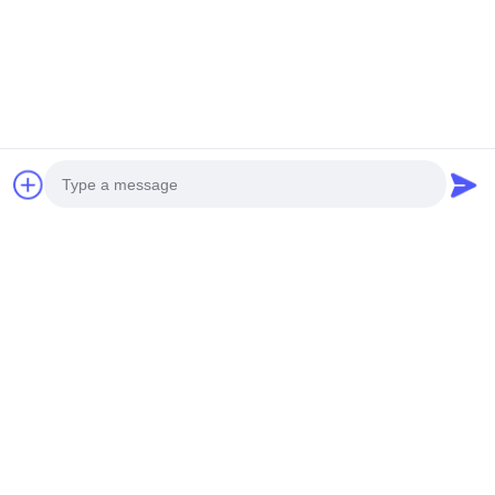
Photo
Video Call
Audio Call