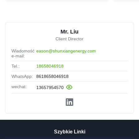
Mr. Liu
Client Director
Wiadomość
eason@shunxiangenergy.com
e-mail:
Tel.:
18658046918
WhatsApp:
8618658046918
wechat:
13657954570
Szybkie Linki