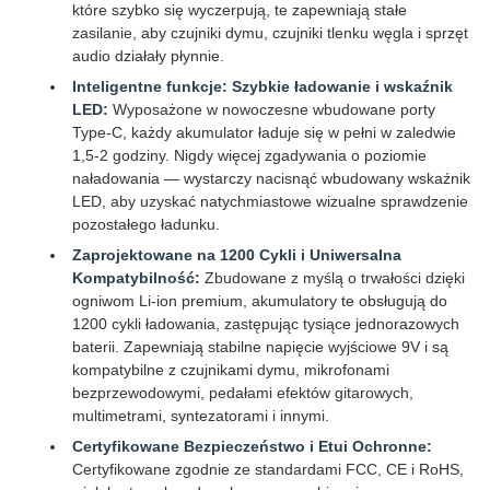
które szybko się wyczerpują, te zapewniają stałe
zasilanie, aby czujniki dymu, czujniki tlenku węgla i sprzęt
audio działały płynnie.
Inteligentne funkcje: Szybkie ładowanie i wskaźnik
LED:
Wyposażone w nowoczesne wbudowane porty
Type-C, każdy akumulator ładuje się w pełni w zaledwie
1,5-2 godziny. Nigdy więcej zgadywania o poziomie
naładowania — wystarczy nacisnąć wbudowany wskaźnik
LED, aby uzyskać natychmiastowe wizualne sprawdzenie
pozostałego ładunku.
Zaprojektowane na 1200 Cykli i Uniwersalna
Kompatybilność:
Zbudowane z myślą o trwałości dzięki
ogniwom Li-ion premium, akumulatory te obsługują do
1200 cykli ładowania, zastępując tysiące jednorazowych
baterii. Zapewniają stabilne napięcie wyjściowe 9V i są
kompatybilne z czujnikami dymu, mikrofonami
bezprzewodowymi, pedałami efektów gitarowych,
multimetrami, syntezatorami i innymi.
Certyfikowane Bezpieczeństwo i Etui Ochronne:
Certyfikowane zgodnie ze standardami FCC, CE i RoHS,