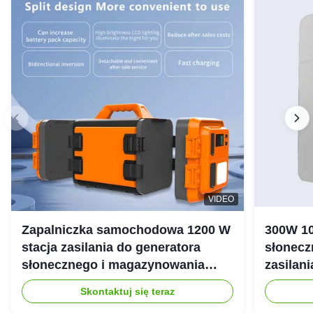
VIDEO
Zapalniczka samochodowa 1200 W
300W 10
stacja zasilania do generatora
słonecz
słonecznego i magazynowania
zasilan
energii
Skontaktuj się teraz