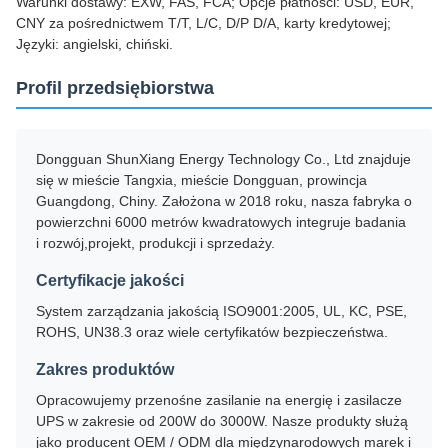
Warunki dostawy: EXW, FAS, FCA; Opcje płatności: USD, EUR,
CNY za pośrednictwem T/T, L/C, D/P D/A, karty kredytowej;
Języki: angielski, chiński.
Profil przedsiębiorstwa
Dongguan ShunXiang Energy Technology Co., Ltd znajduje
się w mieście Tangxia, mieście Dongguan, prowincja
Guangdong, Chiny. Założona w 2018 roku, nasza fabryka o
powierzchni 6000 metrów kwadratowych integruje badania
i rozwój,projekt, produkcji i sprzedaży.
Certyfikacje jakości
System zarządzania jakością ISO9001:2005, UL, KC, PSE,
ROHS, UN38.3 oraz wiele certyfikatów bezpieczeństwa.
Zakres produktów
Opracowujemy przenośne zasilanie na energię i zasilacze
UPS w zakresie od 200W do 3000W. Nasze produkty służą
jako producent OEM / ODM dla międzynarodowych marek i