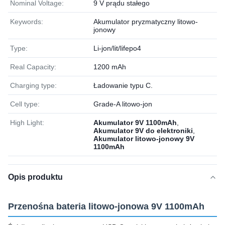
Nominal Voltage:
9 V prądu stałego
Keywords:
Akumulator pryzmatyczny litowo-
jonowy
Type:
Li-jon/lit/lifepo4
Real Capacity:
1200 mAh
Charging type:
Ładowanie typu C.
Cell type:
Grade-A litowo-jon
High Light:
Akumulator 9V 1100mAh
,
Akumulator 9V do elektroniki
,
Akumulator litowo-jonowy 9V
1100mAh
Opis produktu
Przenośna bateria litowo-jonowa 9V 1100mAh