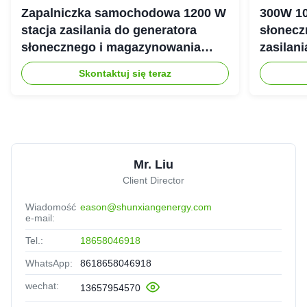
Zapalniczka samochodowa 1200 W
300W 10
stacja zasilania do generatora
słonecz
słonecznego i magazynowania
zasilan
energii
Skontaktuj się teraz
Mr. Liu
Client Director
Wiadomość
eason@shunxiangenergy.com
e-mail:
Tel.:
18658046918
WhatsApp:
8618658046918
wechat:
13657954570