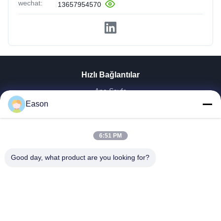
wechat:
13657954570
Hızlı Bağlantılar
Ana Sayfa
Ürünler
Eason
VİDEOLAR
Hakkımızda
6:51 PM
Fabrika Turu
Kalite Kontrol
Good day, what product are you looking for?
Bize Ulaşın
Teklif Isteği
Haberler
Dongguan ShunXiang Energy Technology Co.,Ltd