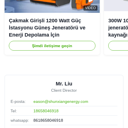
VIDEO
Çakmak Girişli 1200 Watt Güç
300W 10
İstasyonu Güneş Jeneratörü ve
jeneratö
Enerji Depolama İçin
kaynağı 
Şimdi iletişime geçin
Mr. Liu
Client Director
E-posta:
eason@shunxiangenergy.com
Tel:
18658046918
whatsapp:
8618658046918