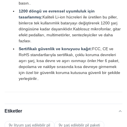
basın..
1200 döngü ve evrensel uyumluluk için
tasarlanmış:
Kaliteli Li-ion hücreleri ile üretilen bu piller,
binlerce tek kullanımlık bataryayı değiştirerek 1200 şarj
döngüsüne kadar dayanıklıdır.Kablosuz mikrofonlar, gitar
efekt pedalları, multimetörler, sentezleyiciler ve daha
fazlası.
Sertifikalı güvenlik ve koruyucu kağıt:
FCC, CE ve
RoHS standartlarıyla sertifikalı, çoklu koruma devreleri
aşırı şarj, kısa devre ve aşırı ısınmayı önler.Her 6 paket,
depolama ve nakliye sırasında kısa devreye girmemek
için özel bir güvenlik koruma kutusuna güvenli bir şekilde
yerleştirilir..
Etiketler
9v lityum şarj edilebilir pil
9v şarj edilebilir pil paketi