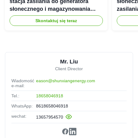
stacja zasilania do generatora
słonecz
słonecznego i magazynowania
zasilan
energii
Skontaktuj się teraz
Mr. Liu
Client Director
Wiadomość
eason@shunxiangenergy.com
e-mail:
Tel.:
18658046918
WhatsApp:
8618658046918
wechat:
13657954570