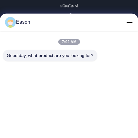
ผลิตภัณฑ์
วิดีโอ
Eason
เกี่ยวกับเรา
ทัวร์โรงงาน
7:02 AM
ควบคุมคุณภาพ
ติดต่อเรา
Good day, what product are you looking for?
ขออ้าง
ข่าว
Dongguan ShunXiang Energy Technology Co.,Ltd
86--18658046918
eason@shunxiangenergy.com
ตามเรามา