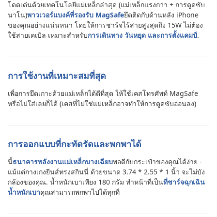
โดดเด่นด้วยเทคโนโลยีแม่เหล็กล่าสุด (แม่เหล็กแรงกว่า + การดูดซับ
นาโน)
พาวเวอร์แบงค์ที่รองรับ MagSafe
ยึดติดกับด้านหลัง iPhone
ของคุณอย่างแน่นหนา โดยให้การชาร์จไร้สายสูงสุดถึง 15W ไม่ต้อง
ใช้สายเคเบิล เหมาะสำหรับ
การเดินทาง วันหยุด และการตั้งแคมป์
.
การใช้งานที่เหมาะสมที่สุด
เพื่อการยึดเกาะด้วยแม่เหล็กได้ดีที่สุด ให้ใช้เคสโทรศัพท์ MagSafe
หรือไม่ใส่เลยก็ได้ (เคสที่ไม่ใช่แม่เหล็กอาจทำให้การดูดซับอ่อนลง)
การออกแบบที่กะทัดรัดและพกพาได้
นี้
ธนาคารพลังงานแม่เหล็กบางเฉียบ
พอดีกับกระเป๋าของคุณได้ง่าย -
แม้แต่กางเกงยีนส์ทรงสกินนี่ ด้วยขนาด 3.74 * 2.55 * 1 นิ้ว จะไม่บัง
กล้องของคุณ. น้ำหนักเบาเพียง 180 กรัม ทำหน้าที่เป็น
ที่ชาร์จฉุกเฉิน
น้ำหนักเบา
คุณสามารถพกพาไปได้ทุกที่