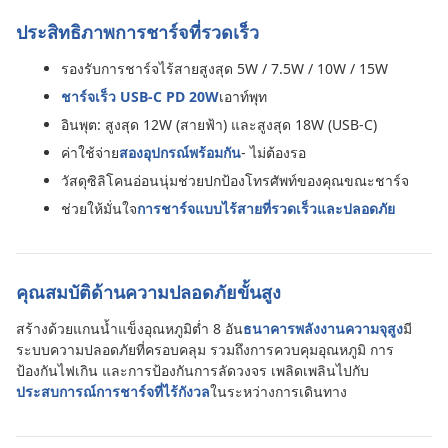
ประสิทธิภาพการชาร์จที่รวดเร็ว
รองรับการชาร์จไร้สายสูงสุด 5W / 7.5W / 10W / 15W
ชาร์จเร็ว USB-C PD 20W
เอาท์พุท
อินพุต: สูงสุด 12W (สายฟ้า) และสูงสุด 18W (USB-C)
ค่าใช้จ่าย
สองอุปกรณ์พร้อมกัน
- ไม่ต้องรอ
วัสดุซิลิโคนอ่อนนุ่มช่วยปกป้องโทรศัพท์ของคุณขณะชาร์จ
ช่วยให้มั่นใจ
การชาร์จแบบไร้สายที่รวดเร็วและปลอดภัย
คุณสมบัติด้านความปลอดภัยขั้นสูง
สร้างด้วยแกนน้ำแข็งอุณหภูมิต่ำ 8 อัน
ธนาคารพลังงานความจุสูง
มี
ระบบความปลอดภัยที่ครอบคลุม รวมถึงการควบคุมอุณหภูมิ การ
ป้องกันไฟเกิน และการป้องกันการลัดวงจร เพลิดเพลินไปกับ
ประสบการณ์การชาร์จที่ไร้กังวล
ในระหว่างการเดินทาง