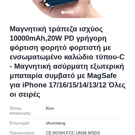
Μαγνητική τράπεζα ισχύος
10000mAh,20W PD γρήγορη
φόρτιση φορητό φορτιστή με
ενσωματωμένο καλώδιο τύπου-C
- Μαγνητική ασύρματη εξωτερική
μπαταρία συμβατό με MagSafe
για iPhone 17/16/15/14/13/12 Όλες
οι σειρές
Τόπος
Κίνα
καταγωγής:
Επωνυμία:
shunxiang
Πιστοποίηση:
CE,ROSH,FCC,UN38,MSDS