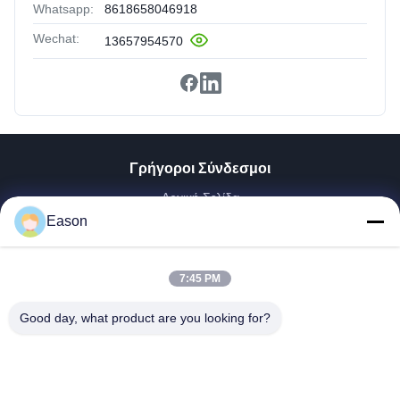
Whatsapp:
8618658046918
Wechat:
13657954570
Γρήγοροι Σύνδεσμοι
Αρχική Σελίδα
Προϊόντα
Eason
Βίντεο
Σχετικά Με Εμάς
7:45 PM
Γύρος Εργοστασίων
Ποιοτικός Έλεγχος
Good day, what product are you looking for?
Επαφή
Ζητήστε Ένα Απόσπασμα
Νέα