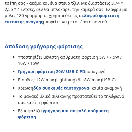
τσέπη σας - ακόμα και ένα στενό τζιν. Με διαστάσεις 3,74 *
2,55 * 1 ίντσες, δεν θα μπλοκάρει την κάμερά σας. Ελαφρύ με
μόλις 180 γραμμάρια, χρησιμεύει ως α
ελαφρύ φορτιστή
έκτακτης ανάγκης
μπορείτε να μεταφέρετε παντού.
Απόδοση γρήγορης φόρτισης
Υποστηρίζει μέγιστη ασύρματη φόρτιση 5W / 7,5W /
10W / 15W
Γρήγορη φόρτιση 20W USB-C PD
παραγωγή
Είσοδος: 12W max (Lightning) & 18W max (USB-C)
Χρέωση
δύο συσκευές ταυτόχρονα
- καμία αναμονή
Το μαλακό υλικό σιλικόνης προστατεύει το τηλέφωνό
σας κατά τη φόρτιση
Εξασφαλίζει
γρήγορη και ασφαλή ασύρματη
φόρτιση