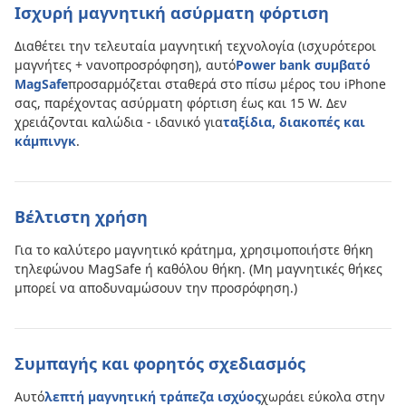
Ισχυρή μαγνητική ασύρματη φόρτιση
Διαθέτει την τελευταία μαγνητική τεχνολογία (ισχυρότεροι
μαγνήτες + νανοπροσρόφηση), αυτό
Power bank συμβατό
MagSafe
προσαρμόζεται σταθερά στο πίσω μέρος του iPhone
σας, παρέχοντας ασύρματη φόρτιση έως και 15 W. Δεν
χρειάζονται καλώδια - ιδανικό για
ταξίδια, διακοπές και
κάμπινγκ
.
Βέλτιστη χρήση
Για το καλύτερο μαγνητικό κράτημα, χρησιμοποιήστε θήκη
τηλεφώνου MagSafe ή καθόλου θήκη. (Μη μαγνητικές θήκες
μπορεί να αποδυναμώσουν την προσρόφηση.)
Συμπαγής και φορητός σχεδιασμός
Αυτό
λεπτή μαγνητική τράπεζα ισχύος
χωράει εύκολα στην