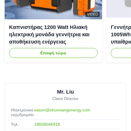
VIDEO
Καπνιστήρας 1200 Watt Ηλιακή
Γεννήτρ
ηλεκτρική μονάδα γεννήτρια και
1005Wh 
αποθήκευση ενέργειας
υπαίθρι
έκτακτη
Επαφή τώρα
Mr. Liu
Client Director
Ηλεκτρονικό
eason@shunxiangenergy.com
ταχυδρομείο:
Τηλ.:
18658046918