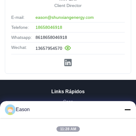
Client Director
E-mail:
eason@shunxiangenergy.com
Telefone:
18658046918
Whatsapp:
8618658046918
Wechat:
13657954570
Links Rápidos
Casa
Produtos
Eason
Vídeos
Quem Somos
11:28 AM
Fábrica