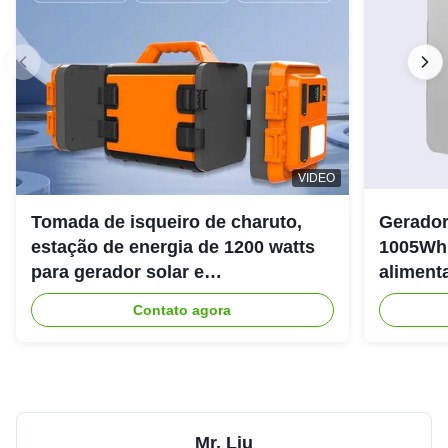
VIDEO
Tomada de isqueiro de charuto,
Gerador
estação de energia de 1200 watts
1005Wh 
para gerador solar e
aliment
armazenamento de energia
livre
Contato agora
Mr. Liu