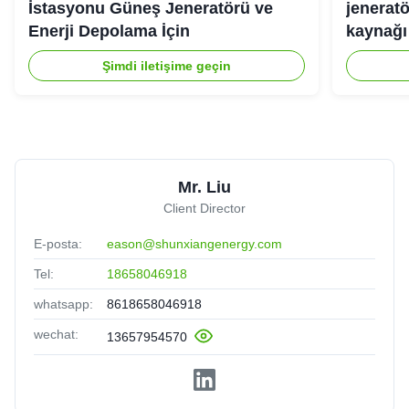
İstasyonu Güneş Jeneratörü ve
jeneratö
Enerji Depolama İçin
kaynağı 
Şimdi iletişime geçin
Mr. Liu
Client Director
E-posta:
eason@shunxiangenergy.com
Tel:
18658046918
whatsapp:
8618658046918
wechat:
13657954570