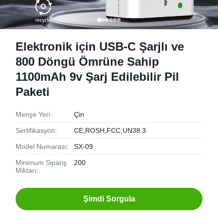
Elektronik için USB-C Şarjlı ve
800 Döngü Ömrüne Sahip
1100mAh 9v Şarj Edilebilir Pil
Paketi
Menşe Yeri:
Çin
Sertifikasyon:
CE,ROSH,FCC,UN38.3
Model Numarası:
SX-09
Minimum Sipariş
200
Miktarı:
Şimdi Sorgula