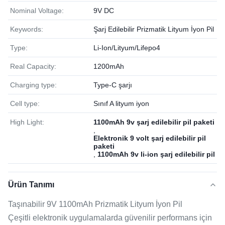
Nominal Voltage:
9V DC
Keywords:
Şarj Edilebilir Prizmatik Lityum İyon Pil
Type:
Li-Ion/Lityum/Lifepo4
Real Capacity:
1200mAh
Charging type:
Type-C şarjı
Cell type:
Sınıf A lityum iyon
High Light:
1100mAh 9v şarj edilebilir pil paketi
,
Elektronik 9 volt şarj edilebilir pil
paketi
,
1100mAh 9v li-ion şarj edilebilir pil
Ürün Tanımı
Taşınabilir 9V 1100mAh Prizmatik Lityum İyon Pil
Çeşitli elektronik uygulamalarda güvenilir performans için