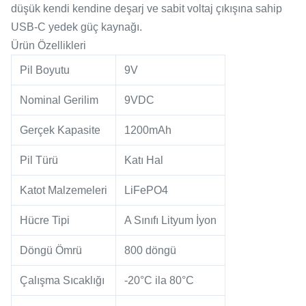
düşük kendi kendine deşarj ve sabit voltaj çıkışına sahip
USB-C yedek güç kaynağı.
Ürün Özellikleri
Pil Boyutu
9V
Nominal Gerilim
9VDC
Gerçek Kapasite
1200mAh
Pil Türü
Katı Hal
Katot Malzemeleri
LiFePO4
Hücre Tipi
A Sınıfı Lityum İyon
Döngü Ömrü
800 döngü
Çalışma Sıcaklığı
-20°C ila 80°C