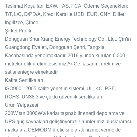
Teslimat Koşulları: EXW, FAS, FCA; Ödeme Seçenekleri:
T/T, L/C, D/PD/A, Kredi Kartı ile USD, EUR, CNY; Diller:
İngilizce, Çince.
Şirket Profili
Dongguan ShunXiang Energy Technology Co., Ltd., Çin'in
Guangdong Eyaleti, Dongguan Şehri, Tangxia
Kasabasında yer almaktadır. 2018 yılında kurulan 6.000
metrekarelik üretim tesisimiz Ar-Ge, tasarım, üretim ve
satışı entegre etmektedir.
Kalite Sertifikaları
ISO9001:2005 kalite yönetim sistemi, UL, KC, PSE,
ROHS, UN38.3 ve çoklu güvenlik sertifikaları.
Ürün Yelpazesi
200W'tan 3000W'a kadar taşınabilir enerji depolama ve
UPS güç kaynakları geliştiriyoruz. Ürünlerimiz uluslararası
markalara OEM/ODM üreticisi olarak hizmet vermekte