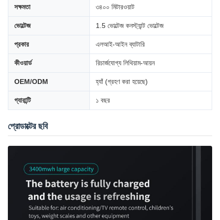
সক্ষমতা
৩৪০০ মিটারওয়াট
ভোল্টেজ
1.5 ভোল্টেজ কনস্ট্যান্ট ভোল্টেজ
প্রকার
এলআই-আইন ব্যাটারি
কীওয়ার্ড
রিচার্জযোগ্য লিথিয়াম-আয়ন
OEM/ODM
হ্যাঁ (গ্রহণ করা হয়েছে)
গ্যারান্টি
১ বছর
প্রোডাক্টের ছবি