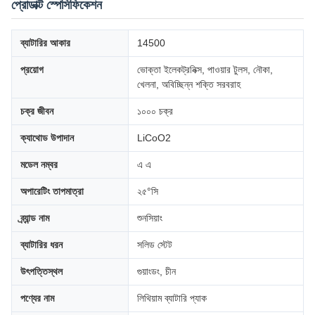
প্রোডাক্ট স্পেসিফিকেশন
ব্যাটারির আকার
14500
প্রয়োগ
ভোক্তা ইলেকট্রনিক্স, পাওয়ার টুলস, নৌকা,
খেলনা, অবিচ্ছিন্ন শক্তি সরবরাহ
চক্র জীবন
১০০০ চক্র
ক্যাথোড উপাদান
LiCoO2
মডেল নম্বর
এ এ
অপারেটিং তাপমাত্রা
২৫°সি
ব্র্যান্ড নাম
শুনসিয়াং
ব্যাটারির ধরন
সলিড স্টেট
উৎপত্তিস্থল
গুয়াংডং, চীন
পণ্যের নাম
লিথিয়াম ব্যাটারি প্যাক