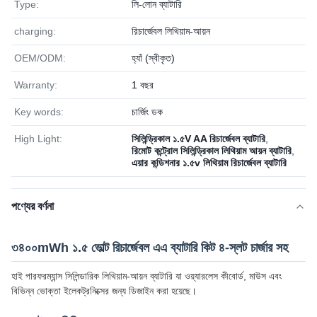
Type:
লি-লোন ব্যাটারি
charging:
রিচার্জেবল লিথিয়াম-আয়ন
OEM/ODM:
হ্যাঁ (স্বীকৃত)
Warranty:
1 বছর
Key words:
চার্জিং ডক
High Light:
সিলিন্ড্রিকাল ১.৫V AA রিচার্জেবল ব্যাটারি
,
রিমোট কন্ট্রোল সিলিন্ড্রিকাল লিথিয়াম আয়ন ব্যাটারি
,
এয়ার কন্ডিশনার ১.৫v লিথিয়াম রিচার্জেবল ব্যাটারি
পণ্যের বর্ণনা
৩৪০০mWh ১.৫ ভোল্ট রিচার্জেবল এএ ব্যাটারি কিট ৪-স্লট চার্জার সহ
হাই পারফরম্যান্স সিলিন্ডারিক লিথিয়াম-আয়ন ব্যাটারি যা ওয়্যারলেস কীবোর্ড, মাউস এবং
বিভিন্ন ভোক্তা ইলেকট্রনিক্সের জন্য ডিজাইন করা হয়েছে।