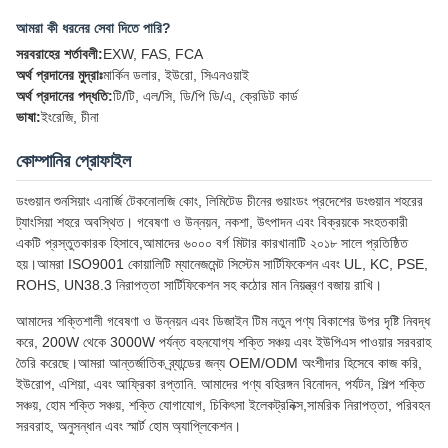
আমরা কী ধরনের সেবা দিতে পারি?
সরবরাহের শর্তাবলী:
EXW, FAS, FCA
অর্থ প্রদানের মুদ্রাঃ
মার্কিন ডলার, ইউরো, সিএনওয়াই
অর্থ প্রদানের পদ্ধতি:
টি/টি, এল/সি, ডি/পি ডি/এ, ক্রেডিট কার্ড
ভাষা:
ইংরেজি, চীনা
কোম্পানির প্রোফাইল
ডংগুয়ান শুনসিয়াং এনার্জি টেকনোলজি কোং, লিমিটেড চীনের গুয়াংডং প্রদেশের ডংগুয়ান শহরের
ট্যাংসিয়া শহরে অবস্থিত। গবেষণা ও উন্নয়ন, নকশা, উৎপাদন এবং বিক্রয়কে সংহতকারী
একটি প্রস্তুতকারক হিসাবে,আমাদের ৬০০০ বর্গ মিটার কারখানাটি ২০১৮ সালে প্রতিষ্ঠিত
হয়।আমরা ISO9001 কোয়ালিটি ম্যানেজমেন্ট সিস্টেম সার্টিফিকেশন এবং UL, KC, PSE,
ROHS, UN38.3 নিরাপত্তা সার্টিফিকেশন সহ কঠোর মান নিয়ন্ত্রণ বজায় রাখি।
আমাদের শক্তিশালী গবেষণা ও উন্নয়ন এবং ডিজাইন টিম নতুন পণ্য বিকাশের উপর দৃষ্টি নিবদ্ধ
করে, 200W থেকে 3000W পর্যন্ত বহনযোগ্য শক্তি সঞ্চয় এবং ইউপিএস পাওয়ার সরবরাহ
তৈরি করেছে।আমরা আন্তর্জাতিক ব্র্যান্ডের জন্য OEM/ODM অংশীদার হিসেবে কাজ করি,
ইউরোপ, এশিয়া, এবং আফ্রিকা রপ্তানি. আমাদের পণ্য বহিরঙ্গন বিনোদন, পর্যটন, শিল্প শক্তি
সঞ্চয়, হোম শক্তি সঞ্চয়, শক্তি যোগাযোগ, চিকিৎসা ইলেকট্রনিক্স,সামরিক নিরাপত্তা, পরিবহন
সরবরাহ, অনুসন্ধান এবং স্মার্ট হোম অ্যাপ্লিকেশন।