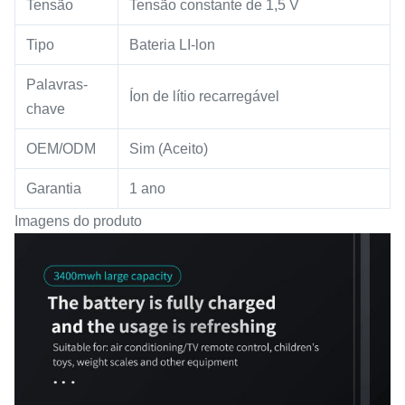
Tensão
Tensão constante de 1,5 V
Tipo
Bateria LI-lon
Palavras-
Íon de lítio recarregável
chave
OEM/ODM
Sim (Aceito)
Garantia
1 ano
Imagens do produto