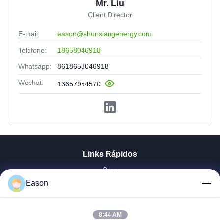
Mr. Liu
Client Director
E-mail:
eason@shunxiangenergy.com
Telefone:
18658046918
Whatsapp:
8618658046918
Wechat:
13657954570
Links Rápidos
Casa
Produtos
Eason
Vídeos
Quem Somos
8:44 AM