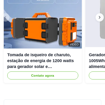
VIDEO
Tomada de isqueiro de charuto,
Gerador
estação de energia de 1200 watts
1005Wh 
para gerador solar e
aliment
armazenamento de energia
livre
Contato agora