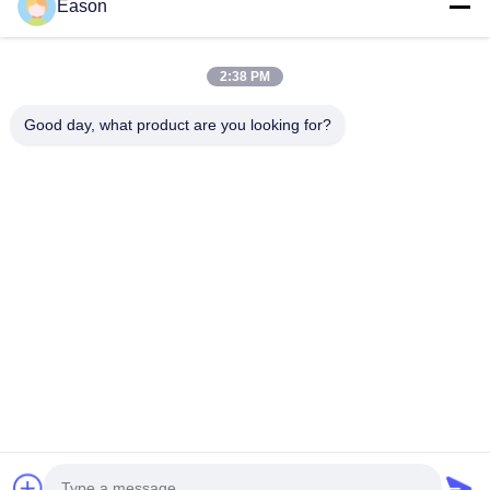
Eason
동영상
회사 소개
공장 투어
2:38 PM
품질 관리
Good day, what product are you looking for?
연락처
견적 요청
뉴스
Dongguan ShunXiang Energy Technology Co.,Ltd
0086-18658046918
eason@shunxiangenergy.com
따라와
© 2026 Dongguan ShunXiang Energy Technology Co.,Ltd. All Rights
Reserved.