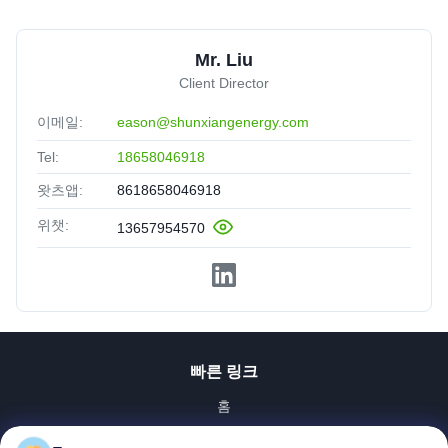
Mr. Liu
Client Director
이메일:
eason@shunxiangenergy.com
Tel:
18658046918
왓츠앱:
8618658046918
위챗:
13657954570
빠른 링크
홈
제품 소개