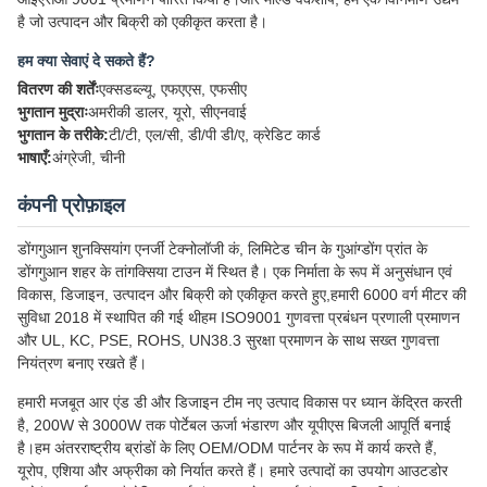
है जो उत्पादन और बिक्री को एकीकृत करता है।
हम क्या सेवाएं दे सकते हैं?
वितरण की शर्तेंः
एक्सडब्ल्यू, एफएएस, एफसीए
भुगतान मुद्राः
अमरीकी डालर, यूरो, सीएनवाई
भुगतान के तरीके:
टी/टी, एल/सी, डी/पी डी/ए, क्रेडिट कार्ड
भाषाएँ:
अंग्रेजी, चीनी
कंपनी प्रोफ़ाइल
डोंगगुआन शुनक्सियांग एनर्जी टेक्नोलॉजी कं, लिमिटेड चीन के गुआंग्डोंग प्रांत के
डोंगगुआन शहर के तांगक्सिया टाउन में स्थित है। एक निर्माता के रूप में अनुसंधान एवं
विकास, डिजाइन, उत्पादन और बिक्री को एकीकृत करते हुए,हमारी 6000 वर्ग मीटर की
सुविधा 2018 में स्थापित की गई थीहम ISO9001 गुणवत्ता प्रबंधन प्रणाली प्रमाणन
और UL, KC, PSE, ROHS, UN38.3 सुरक्षा प्रमाणन के साथ सख्त गुणवत्ता
नियंत्रण बनाए रखते हैं।
हमारी मजबूत आर एंड डी और डिजाइन टीम नए उत्पाद विकास पर ध्यान केंद्रित करती
है, 200W से 3000W तक पोर्टेबल ऊर्जा भंडारण और यूपीएस बिजली आपूर्ति बनाई
है।हम अंतरराष्ट्रीय ब्रांडों के लिए OEM/ODM पार्टनर के रूप में कार्य करते हैं,
यूरोप, एशिया और अफ्रीका को निर्यात करते हैं। हमारे उत्पादों का उपयोग आउटडोर