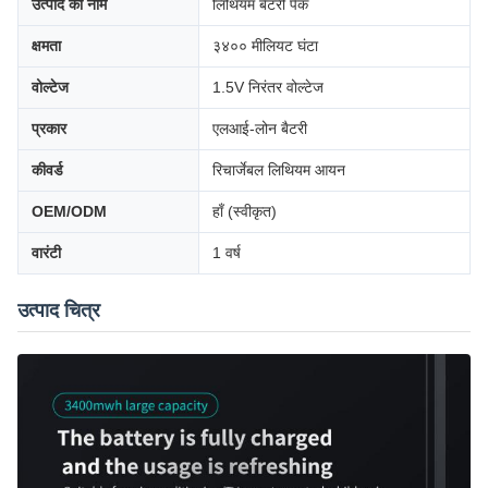
उत्पाद का नाम
लिथियम बैटरी पैक
क्षमता
३४०० मीलियट घंटा
वोल्टेज
1.5V निरंतर वोल्टेज
प्रकार
एलआई-लोन बैटरी
कीवर्ड
रिचार्जेबल लिथियम आयन
OEM/ODM
हाँ (स्वीकृत)
वारंटी
1 वर्ष
उत्पाद चित्र