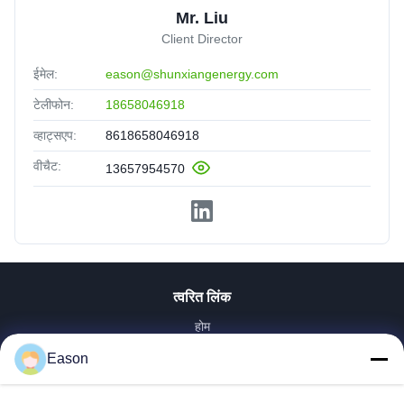
Mr. Liu
Client Director
ईमेल:
eason@shunxiangenergy.com
टेलीफोन:
18658046918
व्हाट्सएप:
8618658046918
वीचैट:
13657954570
त्वरित लिंक
होम
उत्पाद
Eason
वीडियो
हमारे बारे में