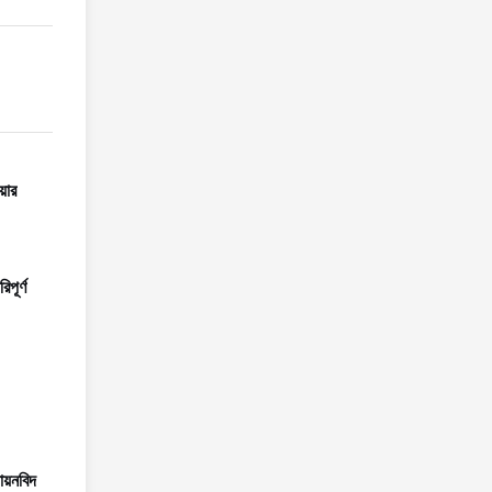
়ার
িপূর্ণ
ায়নবিদ