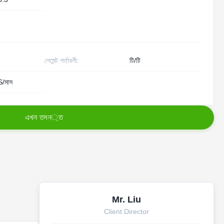
পেমেন্ট শর্তাবলী:
টি/টি
/মাস
এ
খ
ন
ত
দ
ন
্
ত
Mr. Liu
Client Director