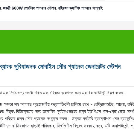
ন
,
জরুরী 600W পোর্টেবল পাওয়ার স্টেশন
,
বহিরঙ্গন ক্যাম্পিং পাওয়ার সাপ্লাই
র ব্যাংক সুবিধাজনক মোবাইল সৌর প্যানেল জেনারেটর স্টেশন
্ষমতা এবং নির্ভরযোগ্য জরুরী শক্তি এবং বহিরঙ্গন ব্যবহারের জন্য একাধিক আউটপুট বিকল্প রয়েছে।
্ষমতা সহ আপনার প্রয়োজনীয় যন্ত্রপাতিগুলি চালিয়ে রাখে - রেফ্রিজারেটর, আলো, রাউ
বিদ্যুৎ বিচ্ছিন্নতার সময় তাত্ক্ষণিক স্যুইচওভারের জন্য ইউপিএস পাস-থ্রো মোড সমর্
য শক্তির জন্য সৌর প্যানেল সংযুক্ত করুন। উন্নত ব্যাটারি ব্যবস্থাপনা সেল ব্যালেন্সি
টটি শব্দ বা নিষ্কাশন ছাড়াই পরিষ্কার, স্থিতিশীল বিদ্যুৎ সরবরাহ করে, এটি অ্যাপার্টমেন্ট, গ