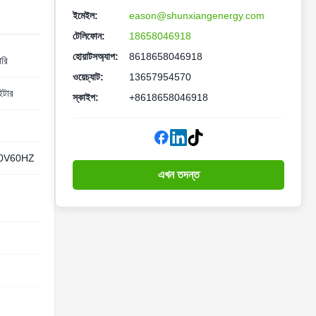
ইমেইল:
eason@shunxiangenergy.com
টেলিফোন:
18658046918
হোয়াটসঅ্যাপ:
8618658046918
ারি
ওয়েচ্যাট:
13657954570
ইটার
স্কাইপ:
+8618658046918
10V60HZ
এখন তদন্ত