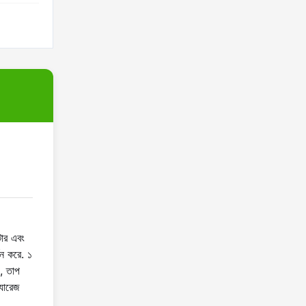
টার এবং
থন করে. ১
ং, তাপ
্যারেজ