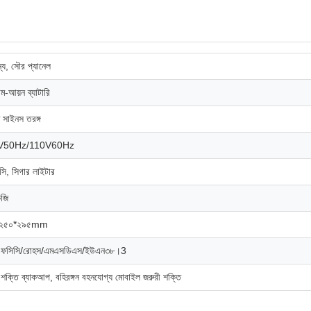
ন্য, সৌর প্যানেল
াম-আয়ন ব্যাটারি
ধ সাইনস তরঙ্গ
V50Hz/110V60Hz
সি, সিগার লাইটার
েজি
*২৫০*২৯৫mm
এফসিসি/রোহস/এমএসডিএস/ইউএন৩৮।3
 শক্তি ব্যাকআপ, বহিরঙ্গন বহনযোগ্য মোবাইল জরুরী শক্তি