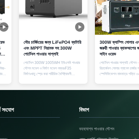
়েভ
সৌর চার্জিংয়ের জন্য LiFePO4 ব্যাটারি
300W ক্যাম্পিং সোলার এনা
এবং MPPT নিয়ামক সহ 300W
জরুরী পাওয়ার ব্যাকআপের জন
াটারি
পোর্টেবল পাওয়ার সাপ্লাই
সাইন ওয়েভ
র
পোর্টেবল 300W 1005WH ইউএসবি পাওয়ার
পোর্টেবল পাওয়ার সাপ্লাই স্টেশ
উচ্চ-
স্টেশন মডেল ও নির্মাণ মডেল নম্বরঃF35
রিচার্জেবল সোলার প্যানেল চার্জার প
ার
নির্মাণঃধাতু স্প্রে করা শারীরিক বৈশিষ্ট্যাবলী
স্পেসিফিকেশন নামমাত্র শক্তি ৩০০
রুরী
ওজনঃ9.5 কেজি মাত্রা:২৯৪ মিমি × ১৩০ মিমি ×
শক্তি ৬০০ ওয়াট আউটপুট ভোল্
২১৭ মিমি (এল × ডাব্লু × এইচ) মূল প্রযুক্তিগত
50Hz/110V 60Hz × 1 ইউএস
টেশনটি
পরামিতি ব্যাটারি উপাদান LiFePO4 (লিথিয়াম
পোর্ট ইউএসবি ৫ভি১এ, ৫ভি২এ, ক
ধ
আয়রন ফসফেট) নামমাত্র ক্ষমতা 1005Wh
বৈশিষ্ট্য নিম্ন ভোল্টেজ, অতিরিক্ত 
(896Wh নির্বাচনয...
অতিরিক্ত তাপমাত্...
র্ণ সংযোগ
বিভাগ
বহনযোগ্য পাওয়ার স্টেশন