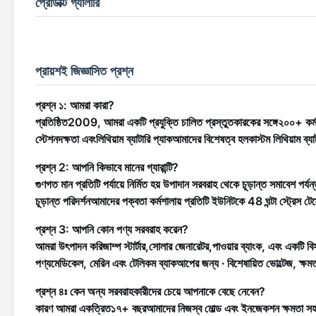
প্রোডাক্ট গ্যালারি
প্রায়শই জিজ্ঞাসিত প্রশ্ন
প্রশ্ন ১: আমরা কারা?
প্রতিষ্ঠিত
2009
, আমরা একটি প্রযুক্তি চালিত প্রস্তুতকারকের সঙ্গে
২০০+ কর্ম
স্টেশন
দক্ষতা এবং
লিথিয়াম ব্যাটারি প্যাক
আমাদের বিশেষত্ব হল
কাস্টম লিথিয়াম ব্যা
প্রশ্ন 2: আপনি কিভাবে মানের গ্যারান্টি?
গুণগত মান প্রতিটি পর্যায়ে নির্মিত হয় উপাদান সরবরাহ থেকে চূড়ান্ত সমাবেশ পর
চূড়ান্ত পরিদর্শন
আমাদের পক্বতা কর্মশালায় প্রতিটি ইউনিটকে 48 ঘন্টা স্ট্রেস টেস্
প্রশ্ন 3: আপনি কোন পণ্য সরবরাহ করেন?
আমরা উৎপাদন করি
জাম্প স্টার্টার
,
সোলার জেনারেটর
,
পাওয়ার ব্যাংক
, এবং একটি বিস
পণ্য
মেডিকেল, মেরিন এবং টেলিকম ব্যাকআপের জন্য ∙ বিশেষায়িত ভোল্টেজ, ক্ষম
প্রশ্ন ৪ঃ কেন অন্য সরবরাহকারীদের চেয়ে আপনাকে বেছে নেবেন?
কারণ আমরা একত্রিত
১৭+ বছর
আমাদের নিজস্ব মোল্ড এবং ইনজেকশন ক্ষমতা স