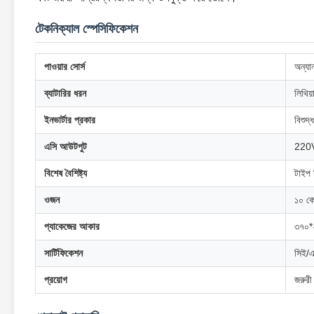
টেকনিক্যাল স্পেসিফিকেশন
পাওয়ার সোর্স
অন্যা
ব্যাটারির ধরন
লিথিয়
ইনভার্টার প্রকার
বিশুদ্
এসি আউটপুট
220
বিশেষ বৈশিষ্ট্য
টাইপ 
ওজন
১০ ক
প্যাকেজের আকার
৩৭০
সার্টিফিকেশন
সিই/
প্রয়োগ
জরুরী