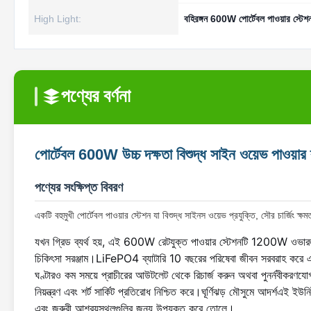
High Light:
বহিরঙ্গন 600W পোর্টেবল পাওয়ার স্টেশ
পণ্যের বর্ণনা
পোর্টেবল 600W উচ্চ দক্ষতা বিশুদ্ধ সাইন ওয়েভ পাওয়া
পণ্যের সংক্ষিপ্ত বিবরণ
একটি বহুমুখী পোর্টেবল পাওয়ার স্টেশন যা বিশুদ্ধ সাইনস ওয়েভ প্রযুক্তি, সৌর চার্জিং ক
যখন গ্রিড ব্যর্থ হয়, এই 600W রেটযুক্ত পাওয়ার স্টেশনটি 1200W ওভারজ ক
চিকিৎসা সরঞ্জাম।LiFePO4 ব্যাটারি 10 বছরের পরিষেবা জীবন সরবরাহ করে এবং 
ঘণ্টারও কম সময়ে প্রাচীরের আউটলেট থেকে রিচার্জ করুন অথবা পুনর্নবীকরণযোগ্
নিয়ন্ত্রণ এবং শর্ট সার্কিট প্রতিরোধ নিশ্চিত করে।ঘূর্ণিঝড় মৌসুমে আদর্শএই ইউনি
এবং জরুরী আশ্রয়স্থলগুলির জন্য উপযুক্ত করে তোলে।