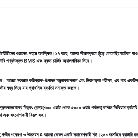
চারী
চীনের গুয়াংডং শহরে অবস্থিত।
১৭ বছর
, আমরা সীমাবদ্ধতা ছুঁড়ে ফেলেছি
পোর্টেবল পাওয
টারি পণ্য
উন্নত BMS এবং দ্রুত চার্জিং অ্যালগরিদম দিয়ে।
্যন্ত। আমরা সরবরাহ করি
প্রাক-উত্পাদন নমুনা
ফাংশনাল এবং নিরাপত্তা পরীক্ষা, এর পরে একটি
পর
টের মধ্য দিয়ে যায় প্রাথমিক ব্যর্থতা সনাক্ত করতে।
্তৃত
বহনযোগ্য বিদ্যুৎ কেন্দ্র
(৩০০ ওয়াট থেকে ৫০০০ ওয়াট পর্যন্ত)
কাস্টম লিথিয়াম ব্যাটারি
তা এবং সংযোগকারী বিকল্প সহ।
হ গভীর গবেষণা ও উন্নয়ন ¢ আমরা কেবল একটি সমাবেশকারী নই।
২০০ জন
টিমে ব্যাটারি রস