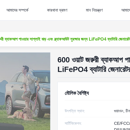
আমাদের সম্পর্কে
কারখানা ভ্রমণ
মান নিয়ন্ত্রণ
আমাদে
রী ব্যাকআপ পাওয়ার সাপ্লাই ঝড় এবং ব্ল্যাকআউট সুরক্ষার জন্য LiFePO4 ব্যাটারি জেনারেটর
600 ওয়াট জরুরী ব্যাকআপ পাওয
LiFePO4 ব্যাটারি জেনারেটর 
মৌলিক বৈশিষ্ট্য
উৎপত্তি স্থান:
গুয়াংডং, চীন
সার্টিফিকেশন:
CE/FCC
DS/UN3