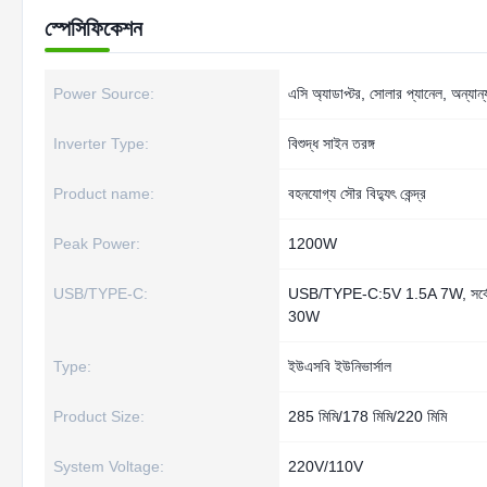
স্পেসিফিকেশন
Power Source:
এসি অ্যাডাপ্টর, সোলার প্যানেল, অন্যান্
Inverter Type:
বিশুদ্ধ সাইন তরঙ্গ
Product name:
বহনযোগ্য সৌর বিদ্যুৎ কেন্দ্র
Peak Power:
1200W
USB/TYPE-C:
USB/TYPE-C:5V 1.5A 7W, সর্বো
30W
Type:
ইউএসবি ইউনিভার্সাল
Product Size:
285 মিমি/178 মিমি/220 মিমি
System Voltage:
220V/110V