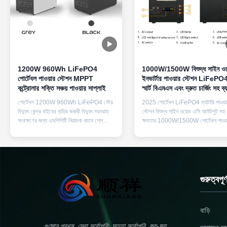
1200W 960Wh LiFePO4
1000W/1500W বিশুদ্ধ সাইন ওয
পোর্টেবল পাওয়ার স্টেশন MPPT
ইনভার্টার পাওয়ার স্টেশন LiFePO4
কন্ট্রোলার শক্তি সঞ্চয় পাওয়ার সাপ্লাই
স্মার্ট বিএমএস এবং দ্রুত চার্জিং সহ ব্য
শক্তি সঞ্চয়
পোর্টেবল 1200W 960Wh LiFePO4 সৌর
2025 পোর্টেবল LiFePO4 ব্যাটারি পাওয়া
বিদ্যুৎ কেন্দ্র বাইরের বাড়ির জরুরী বিদ্যুৎ সরবরাহ
স্টেশন বিশুদ্ধ সাইন ওয়েভ এসি আউটপুট সহ 
সংরক্ষণের জন্য এমপিপিটি নিয়ামক ধাতব শেল
ক্ষমতার 1000W/1500W পোর্টেবল পাওয়
প্রোডাক্ট স্পেসিফিকেশন পণ্যের নাম বহনযোগ্য
স্টেশন, 3 AC আউটলেট এবং নির্ভরযোগ্য জ
শক্তি সঞ্চয় শক্তি সরবরাহ মডেল নম্বর F38
এবং বহিরঙ্গন শক্তির জন্য সর্বজনীন প্লাগ
ব্যাটারির ধরন লিথিয়াম আয়রন ফসফেট ব্যাটারি
সামঞ্জস্যপূর্ণ। বর্ণনা:এই পোর্টেবল পাওয়ার স্
সক্ষমতা 960Wh 6S1P ডিসি ইনপুট এক্সটি৬০
1000W ক্রমাগত (1500W পিক) বিশুদ্
৩০-৬০ ভো...
সাইন ওয়েভ ...
গুরুত্বপূ
বাড়ি
গুণমান প্রথম, সেবা সর্বোপরি; সততা সর্বোপরি, জয়-জয়