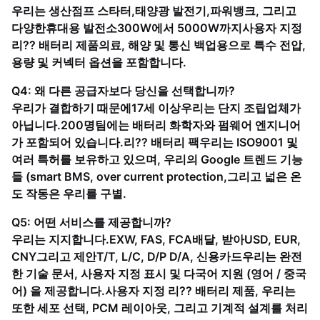
우리는 생산
점프 스타터
,
태양광 발전기
,
파워뱅크
, 그리고
다양한
휴대용 발전소
300W에서 5000W까지
사용자 지정
리?? 배터리 제품
의료, 해양 및 통신 백업용으로 특수 전압,
용량 및 커넥터 옵션을 포함합니다.
Q4: 왜 다른 공급자보다 당신을 선택합니까?
우리가 결합하기 때문에
17세 이상
우리는 단지 조립업체가
아닙니다.
200명
팀에는 배터리 화학자와 펌웨어 엔지니어
가 포함되어 있습니다.
리?? 배터리 팩
우리는 ISO9001 및
여러 특허를 보유하고 있으며, 우리의 Google 트렌드 기능
들 (smart BMS, over current protection,그리고 넓은 온
도 작동은 우리를 구별.
Q5: 어떤 서비스를 제공합니까?
우리는 지지합니다.
EXW, FAS, FCA
배달, 받아
USD, EUR,
CNY
그리고 제안
T/T, L/C, D/P D/A, 신용카드
우리는 완전
한 기술 문서, 사용자 지정 표시 및 다국어 지원 (영어 / 중국
어) 을 제공합니다.
사용자 지정 리?? 배터리 제품
, 우리는
또한 세포 선택, PCM 레이아웃, 그리고 기계적 설계를 처리