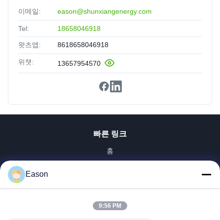
이메일:
eason@shunxiangenergy.com
Tel:
18658046918
왓츠앱:
8618658046918
위챗:
13657954570
빠른 링크
홈
제품 소개
Eason
동영상
회사 소개
공장 투어
9:56 PM
품질 관리