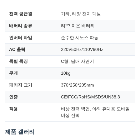
전력 공급원
기타, 태양 전지 패널
배터리 종류
리?? 이온 배터리
인버터 타입
순수한 시노스 파동
AC 출력
220V50Hz/110V60Hz
특별 특징
C형, 담배 사연기
무게
10kg
패키지 크기
370*250*295mm
인증
CE/FCC/RoHS/MSDS/UN38.3
적용
비상 전력 백업, 야외 휴대용 모바일
비상 전력
제품 갤러리