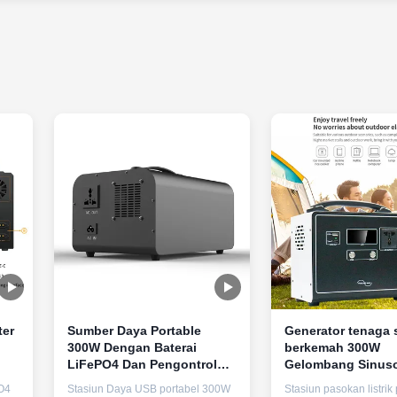
ter
Sumber Daya Portable
Generator tenaga 
300W Dengan Baterai
berkemah 300W
LiFePO4 Dan Pengontrol
Gelombang Sinuso
MPPT Untuk Pengisian
Termodifikasi Unt
O4
Stasiun Daya USB portabel 300W
Stasiun pasokan listrik 