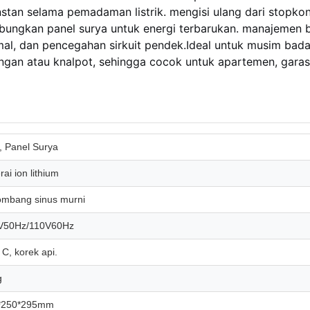
tan selama pemadaman listrik. mengisi ulang dari stopko
bungkan panel surya untuk energi terbarukan. manajemen b
al, dan pencegahan sirkuit pendek.Ideal untuk musim bada
singan atau knalpot, sehingga cocok untuk apartemen, garas
, Panel Surya
rai ion lithium
ombang sinus murni
V50Hz/110V60Hz
 C, korek api.
g
*250*295mm