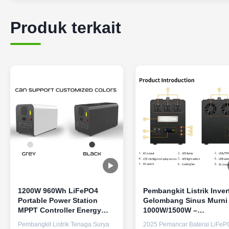
Produk terkait
1200W 960Wh LiFePO4
Pembangkit Listrik Inver
Portable Power Station
Gelombang Sinus Murni
MPPT Controller Energy
1000W/1500W –
Storage Power Supply
Penyimpanan Energi
Pembangkit Listrik Tenaga Surya
2025 Pemancar Baterai LiFeP