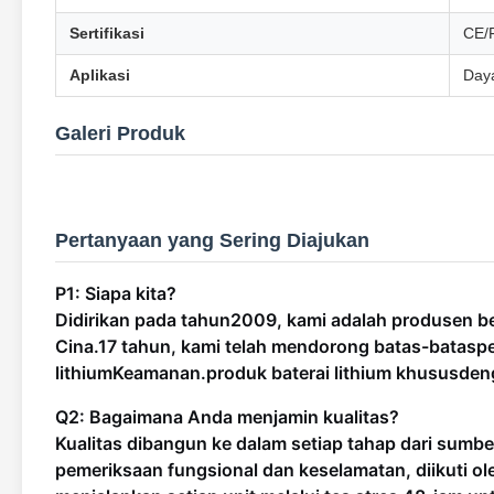
Sertifikasi
CE/
Aplikasi
Daya
Galeri Produk
Pertanyaan yang Sering Diajukan
P1: Siapa kita?
Didirikan pada tahun
2009
, kami adalah produsen b
Cina.
17 tahun
, kami telah mendorong batas-batas
pe
lithium
Keamanan.
produk baterai lithium khusus
den
Q2: Bagaimana Anda menjamin kualitas?
Kualitas dibangun ke dalam setiap tahap dari sumb
pemeriksaan fungsional dan keselamatan, diikuti ol