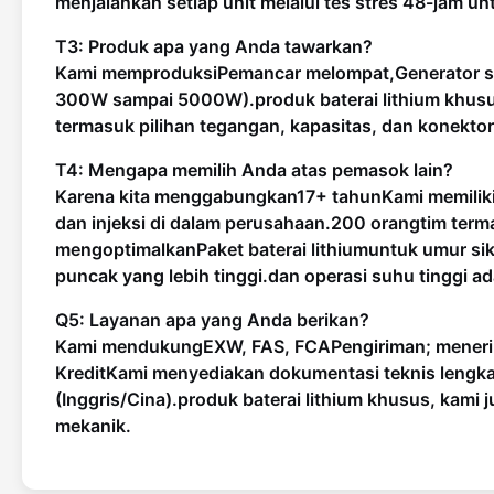
menjalankan setiap unit melalui tes stres 48-jam 
T3: Produk apa yang Anda tawarkan?
Kami memproduksi
Pemancar melompat
,
Generator 
300W sampai 5000W).
produk baterai lithium khus
termasuk pilihan tegangan, kapasitas, dan konekto
T4: Mengapa memilih Anda atas pemasok lain?
Karena kita menggabungkan
17+ tahun
Kami memili
dan injeksi di dalam perusahaan.
200 orang
tim term
mengoptimalkan
Paket baterai lithium
untuk umur sik
puncak yang lebih tinggi.dan operasi suhu tinggi 
Q5: Layanan apa yang Anda berikan?
Kami mendukung
EXW, FAS, FCA
Pengiriman; mener
Kredit
Kami menyediakan dokumentasi teknis lengka
(Inggris/Cina).
produk baterai lithium khusus
, kami 
mekanik.