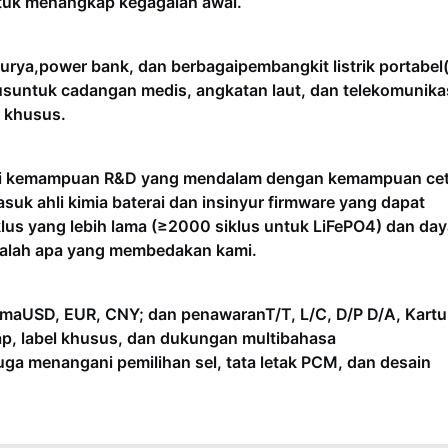
untuk menangkap kegagalan awal.
surya
,
power bank
, dan berbagai
pembangkit listrik portabel
us
untuk cadangan medis, angkatan laut, dan telekomunika
r khusus.
ki kemampuan R&D yang mendalam dengan kemampuan ce
asuk ahli kimia baterai dan insinyur firmware yang dapat
lus yang lebih lama (≥2000 siklus untuk LiFePO4) dan day
adalah apa yang membedakan kami.
ima
USD, EUR, CNY
; dan penawaran
T/T, L/C, D/P D/A, Kartu
p, label khusus, dan dukungan multibahasa
juga menangani pemilihan sel, tata letak PCM, dan desain