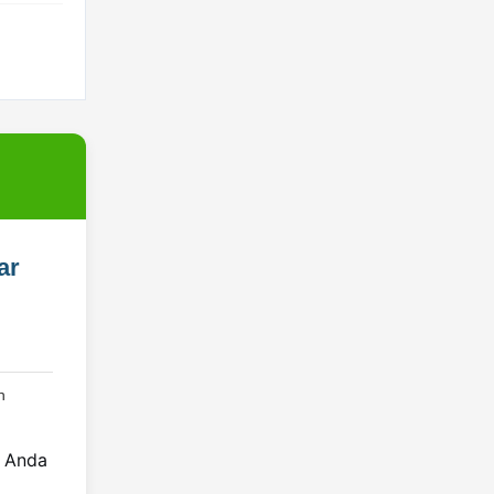
ar
n
g Anda