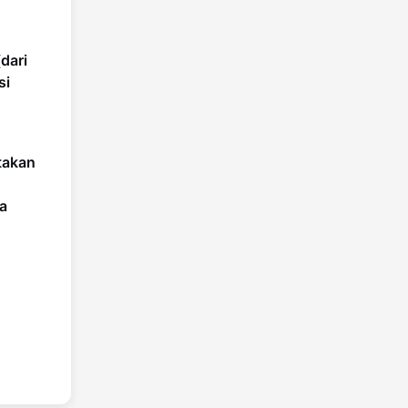
(dari
si
takan
a