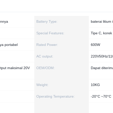
innya
Battery Type:
baterai litium 
Special Features:
Tipe C, korek 
rya portabel
Rated Power:
600W
AC output:
220V50Hz/1
tput maksimal 20V
OEM/ODM:
Dapat diterim
Weight:
10KG
Operating Temperature:
-20°C ~70°C