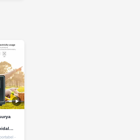
surya
idal
uk
portabel -