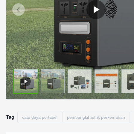
Tag
catu daya portabel
pembangkit listrik perkemahan