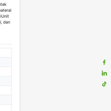
ntak
aterai
iUnit
i, dan