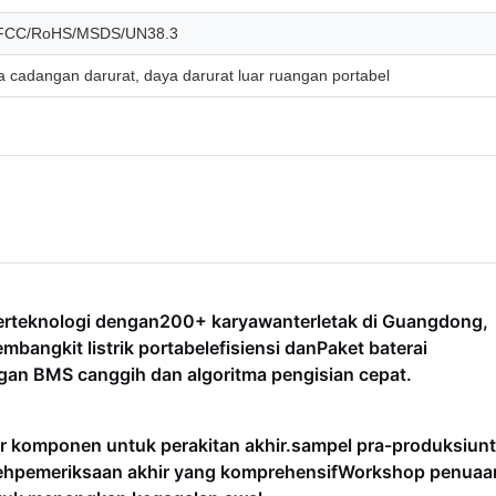
FCC/RoHS/MSDS/UN38.3
 cadangan darurat, daya darurat luar ruangan portabel
erteknologi dengan
200+ karyawan
terletak di Guangdong,
mbangkit listrik portabel
efisiensi dan
Paket baterai
gan BMS canggih dan algoritma pengisian cepat.
er komponen untuk perakitan akhir.
sampel pra-produksi
un
eh
pemeriksaan akhir yang komprehensif
Workshop penuaa