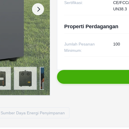
Sertifikasi:
CE/FCC
UN38.3
Properti Perdagangan
Jumlah Pesanan
100
Minimum:
Sumber Daya Energi Penyimpanan