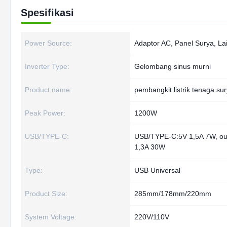
Spesifikasi
Power Source:
Adaptor AC, Panel Surya, La
Inverter Type:
Gelombang sinus murni
Product name:
pembangkit listrik tenaga su
Peak Power:
1200W
USB/TYPE-C:
USB/TYPE-C:5V 1,5A 7W, ou
1,3A 30W
Type:
USB Universal
Product Size:
285mm/178mm/220mm
System Voltage:
220V/110V