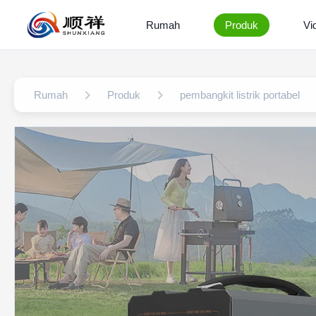
Rumah
Produk
Vi
Rumah
Produk
pembangkit listrik portabel