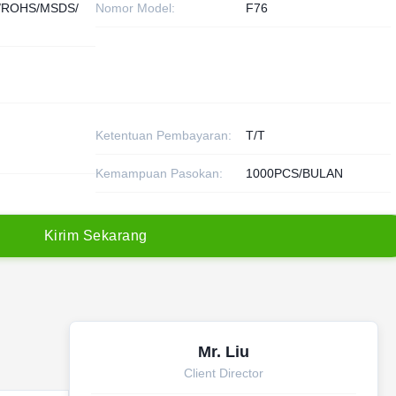
/ROHS/MSDS/
Nomor Model:
F76
Ketentuan Pembayaran:
T/T
Kemampuan Pasokan:
1000PCS/BULAN
K
i
r
i
m
S
e
k
a
r
a
n
g
Mr. Liu
Client Director