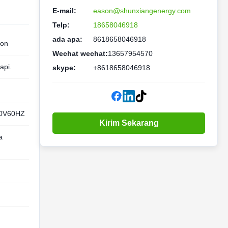
E-mail:
eason@shunxiangenergy.com
Telp:
18658046918
ada apa:
8618658046918
ion
Wechat wechat:
13657954570
api.
skype:
+8618658046918
10V60HZ
Kirim Sekarang
a