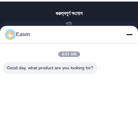
গুরুত্বপূর্ণ সংযোগ
বাড়ি
পণ্য
Eason
ভিডিও
আমাদের সম্পর্কে
6:57 AM
কারখানা ভ্রমণ
মান নিয়ন্ত্রণ
Good day, what product are you looking for?
আমাদের সাথে যোগাযোগ করুন
উদ্ধৃতির জন্য আবেদন
খবর
Dongguan ShunXiang Energy Technology Co.,Ltd
0086-18658046918
eason@shunxiangenergy.com