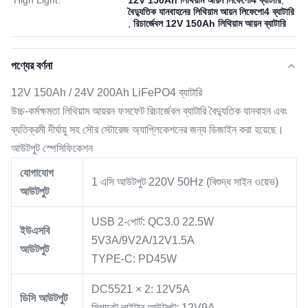
High Light:
12V 150Ah লিথিয়াম আয়ন লিফেপো4 ব্যাটারি
,
বৈদ্যুতিক যানবাহনের লিথিয়াম আয়ন লিফেপো4 ব্যাটারি
,
রিচার্জেবল 12V 150Ah লিথিয়াম আয়ন ব্যাটারি
পণ্যের বর্ণনা
12V 150Ah / 24V 200Ah LiFePO4 ব্যাটারি
উচ্চ-কর্মক্ষমতা লিথিয়াম আয়রন ফসফেট রিচার্জেবল ব্যাটারি বৈদ্যুতিক যানবাহন এবং
ব্যতিক্রমী দীর্ঘায়ু সহ সৌর স্টোরেজ অ্যাপ্লিকেশনের জন্য ডিজাইন করা হয়েছে।
আউটপুট স্পেসিফিকেশন
যোগাযোগ
1 এসি আউটপুট 220V 50Hz (বিশুদ্ধ সাইন ওয়েভ)
আউটপুট
USB 2-পোর্ট: QC3.0 22.5W
ইউএসবি
5V3A/9V2A/12V1.5A
আউটপুট
TYPE-C: PD45W
DC5521 × 2: 12V5A
ডিসি আউটপুট
সিগারেট লাইটার আউটপুট: 12V9A