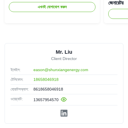
জেনারেটর
এখনই যোগাযোগ করুন
Mr. Liu
Client Director
ইমেইল:
eason@shunxiangenergy.com
টেলিফোন:
18658046918
হোয়াটসঅ্যাপ:
8618658046918
ওয়েচ্যাট:
13657954570