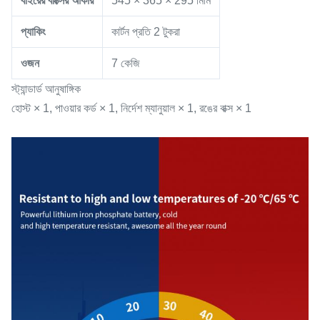
বাইরের বাক্সের আকার
545 × 365 × 295 মিমি
প্যাকিং
কার্টন প্রতি 2 টুকরা
ওজন
7 কেজি
স্ট্যান্ডার্ড আনুষাঙ্গিক
হোস্ট × 1, পাওয়ার কর্ড × 1, নির্দেশ ম্যানুয়াল × 1, রঙের বাক্স × 1