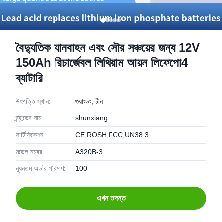
বৈদ্যুতিক যানবাহন এবং সৌর সঞ্চয়ের জন্য 12V
150Ah রিচার্জেবল লিথিয়াম আয়ন লিফেপো4
ব্যাটারি
উৎপত্তি স্থান:
গুয়াংডং, চীন
ব্র্যান্ডের নাম:
shunxiang
সার্টিফিকেশন:
CE;ROSH;FCC;UN38.3
মডেল নম্বর:
A320B-3
ন্যূনতম অর্ডার পরিমাণ:
100
এখন তদন্ত