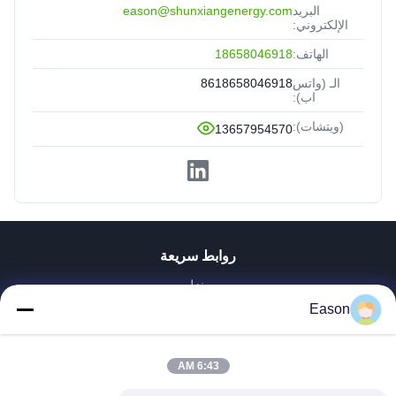
البريد
eason@shunxiangenergy.com
الإلكتروني:
الهاتف:
18658046918
الـ (واتس
8618658046918
اب):
(ويتشات):
13657954570
روابط سريعة
منزل
المنتجات
Eason
أشرطة فيديو
حول بنا
6:43 AM
جولة في المعمل