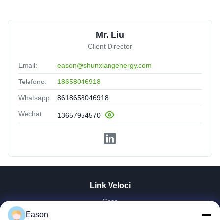
Mr. Liu
Client Director
Email:
eason@shunxiangenergy.com
Telefono:
18658046918
Whatsapp:
8618658046918
Wechat:
13657954570
Link Veloci
Casa
Eason
Prodotti