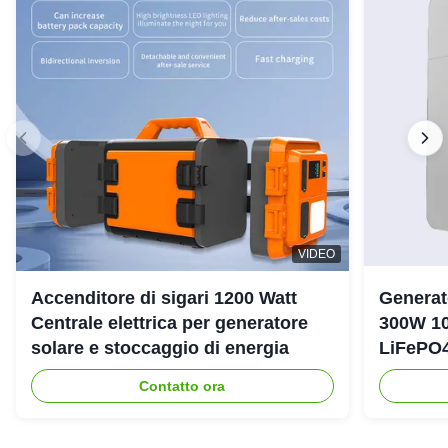
VIDEO
Accenditore di sigari 1200 Watt
Generat
Centrale elettrica per generatore
300W 10
solare e stoccaggio di energia
LiFePO4
emergen
Contatto ora