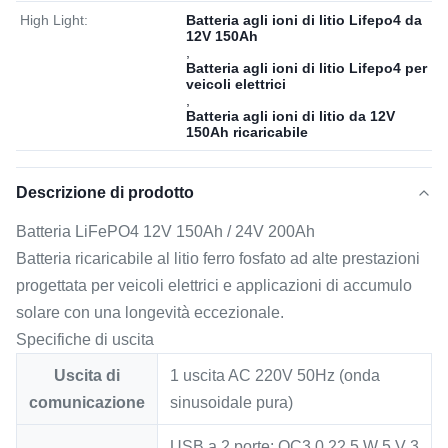
High Light:
Batteria agli ioni di litio Lifepo4 da
12V 150Ah
,
Batteria agli ioni di litio Lifepo4 per
veicoli elettrici
,
Batteria agli ioni di litio da 12V
150Ah ricaricabile
Descrizione di prodotto
Batteria LiFePO4 12V 150Ah / 24V 200Ah
Batteria ricaricabile al litio ferro fosfato ad alte prestazioni
progettata per veicoli elettrici e applicazioni di accumulo
solare con una longevità eccezionale.
Specifiche di uscita
Uscita di
1 uscita AC 220V 50Hz (onda
comunicazione
sinusoidale pura)
USB a 2 porte: QC3.0 22,5 W 5 V 3