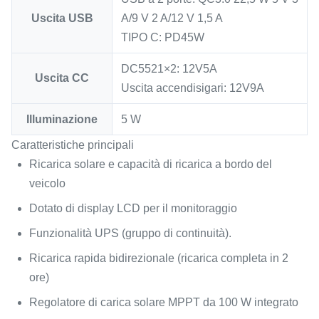
Uscita USB
A/9 V 2 A/12 V 1,5 A
TIPO C: PD45W
DC5521×2: 12V5A
Uscita CC
Uscita accendisigari: 12V9A
Illuminazione
5 W
Caratteristiche principali
Ricarica solare e capacità di ricarica a bordo del
veicolo
Dotato di display LCD per il monitoraggio
Funzionalità UPS (gruppo di continuità).
Ricarica rapida bidirezionale (ricarica completa in 2
ore)
Regolatore di carica solare MPPT da 100 W integrato