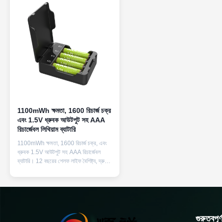
1100mWh ক্ষমতা, 1600 রিচার্জ চক্র
এবং 1.5V ধ্রুবক আউটপুট সহ AAA
রিচার্জেবল লিথিয়াম ব্যাটারি
1100mWh ক্ষমতা, 1600 রিচার্জ চক্র, এবং
ধ্রুবক 1.5V আউটপুট সহ AAA রিচার্জেবল
ব্যাটারি। 12 বছরের শেলফ লাইফ বৈশিষ্ট্য, দ্রুত
চার্জার অন্তর্ভুক্ত, এবং পরিবারের ইলেকট্রনিক্সের
জন্য নিষ্পত্তিযোগ্য ব্যাটারির পরিবেশ-বান্ধব বিকল্প
হিসাবে কাজ করে।
গুরুত্বপূ