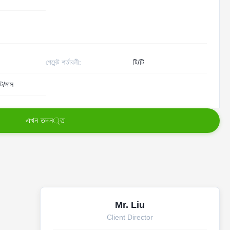
পেমেন্ট শর্তাবলী:
টি/টি
ট/মাস
এ
খ
ন
ত
দ
ন
্
ত
Mr. Liu
Client Director