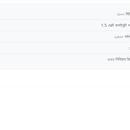
১১০০ মিট
1.5 ভোল্ট কনস্ট্যান্ট
১,৬০০ পর্যন
এএএ লিথিয়াম রিচ