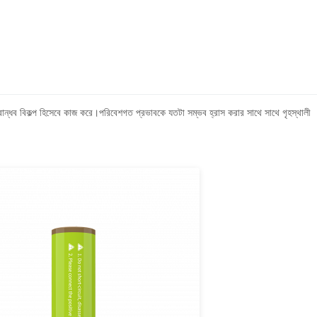
েশ বান্ধব বিকল্প হিসেবে কাজ করে।পরিবেশগত প্রভাবকে যতটা সম্ভব হ্রাস করার সাথে সাথে গৃহস্থালী