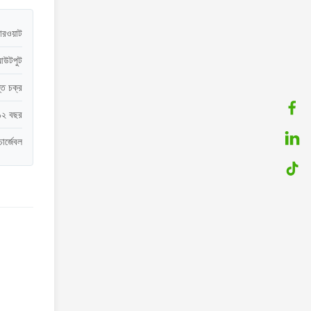
ারওয়াট
 আউটপুট
্ত চক্র
১২ বছর
ার্জেবল