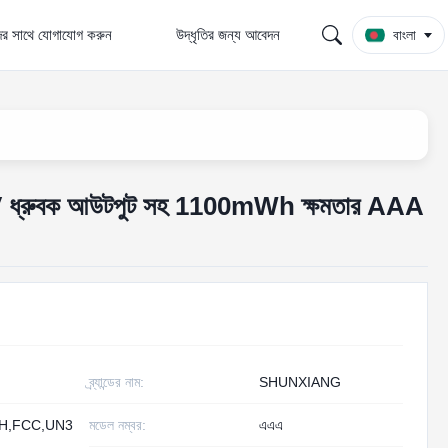
র সাথে যোগাযোগ করুন
উদ্ধৃতির জন্য আবেদন
বাংলা
.5V ধ্রুবক আউটপুট সহ 1100mWh ক্ষমতার AAA
ব্র্যান্ডের নাম:
SHUNXIANG
H,FCC,UN3
মডেল নম্বর:
এএএ