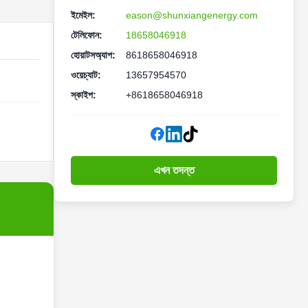
ইমেইল:
eason@shunxiangenergy.com
টেলিফোন:
18658046918
হোয়াটসঅ্যাপ:
8618658046918
ওয়েচ্যাট:
13657954570
স্কাইপ:
+8618658046918
এখন তদন্ত