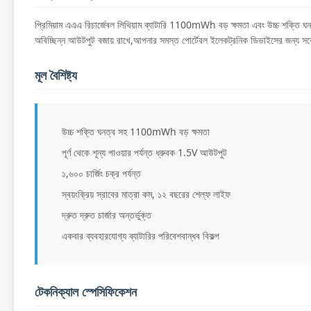
প্রিমিয়াম এএএ রিচার্জেবল লিথিয়াম ব্যাটারি 1100mWh বড় ক্ষমতা এবং উচ্চ শক্তি ঘনত্ব
অবিচ্ছিন্ন আউটপুট বজায় রাখে,আপনার সমস্ত পোর্টেবল ইলেকট্রনিক ডিভাইসের জন্য সর্বোত
মূল বৈশিষ্ট্য
উচ্চ শক্তি ঘনত্ব সহ 1100mWh বড় ক্ষমতা
পূর্ণ থেকে শূন্য পাওয়ার পর্যন্ত ধ্রুবক 1.5V আউটপুট
১,৬০০ চার্জিং চক্র পর্যন্ত
স্বয়ংক্রিয় স্রাবের মাত্রা কম, ১২ বছরের শেল্ফ লাইফ
দ্রুত দ্রুত চার্জার অন্তর্ভুক্ত
একবার ব্যবহারযোগ্য ব্যাটারির পরিবেশবান্ধব বিকল্প
টেকনিক্যাল স্পেসিফিকেশন