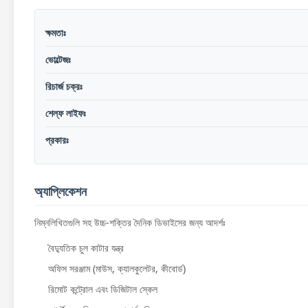
ক্ষমতাঃ
ভোল্টেজঃ
রিচার্জ চক্রঃ
শেল্ফ লাইফঃ
প্রকারঃ
অ্যাপ্লিকেশন
নিম্নলিখিতগুলি সহ উচ্চ-শক্তির দৈনিক ডিভাইসের জন্য আদর্শঃ
বৈদ্যুতিক চুল কাটার যন্ত্র
অফিস সরঞ্জাম (মাউস, ক্যালকুলেটর, কীবোর্ড)
রিমোট কন্ট্রোল এবং ডিজিটাল স্কেল