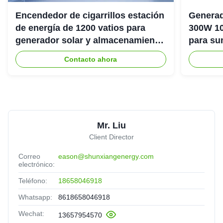
Encendedor de cigarrillos estación
Generad
de energía de 1200 vatios para
300W 10
generador solar y almacenamiento
para su
de energía
emergenc
Contacto ahora
Mr. Liu
Client Director
Correo
eason@shunxiangenergy.com
electrónico:
Teléfono:
18658046918
Whatsapp:
8618658046918
Wechat:
13657954570