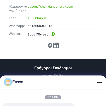
Ηλεκτρονικό
eason@shunxiangenergy.com
ταχυδρομείο:
Τηλ.:
18658046918
Whatsapp:
8618658046918
Wechat:
13657954570
Γρήγοροι Σύνδεσμοι
Αρχική Σελίδα
Προϊόντα
Eason
Βίντεο
Σχετικά Με Εμάς
6:14 PM
Γύρος Εργοστασίων