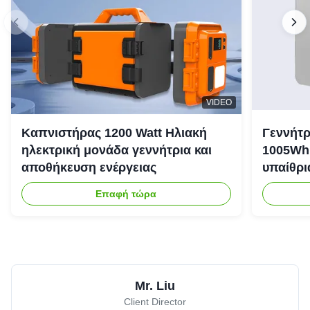
VIDEO
Καπνιστήρας 1200 Watt Ηλιακή
Γεννήτρ
ηλεκτρική μονάδα γεννήτρια και
1005Wh 
αποθήκευση ενέργειας
υπαίθρι
έκτακτη
Επαφή τώρα
Mr. Liu
Client Director