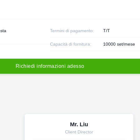
sta
Termini di pagamento:
T/T
Capacità di fornitura:
10000 set/mese
R
i
c
h
i
e
d
i
i
n
f
o
r
m
a
z
i
o
n
i
a
d
e
s
s
o
Mr. Liu
Client Director