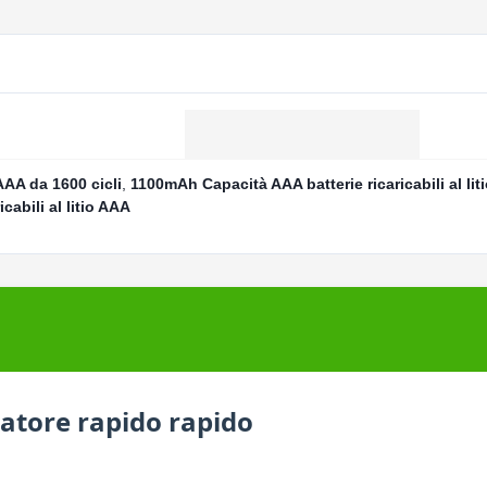
o AAA da 1600 cicli
,
1100mAh Capacità AAA batterie ricaricabili al lit
icabili al litio AAA
catore rapido rapido