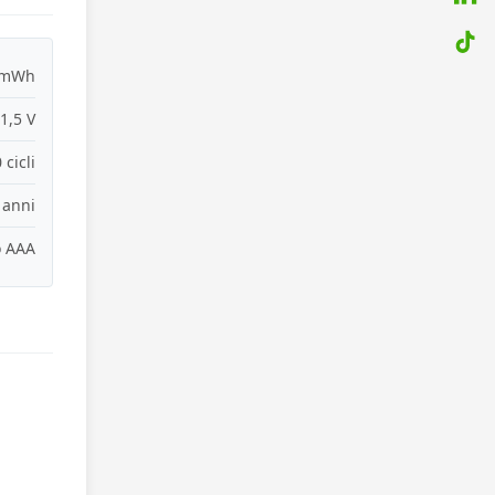
 mWh
1,5 V
 cicli
 anni
io AAA