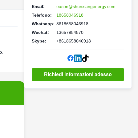
Email:
eason@shunxiangenergy.com
Telefono:
18658046918
Whatsapp:
8618658046918
Wechat:
13657954570
Skype:
+8618658046918
io
,
Richiedi informazioni adesso