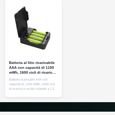
Batteria al litio ricaricabile
AAA con capacità di 1100
mWh, 1600 cicli di ricarica e
potenza costante di 1,5 V
Batterie ricaricabili AAA con
capacità di 1100 mWh, 1600 cicli
di ricarica e uscita costante a 1,5 V.
Presenta una durata di
conservazione di 12 anni, include
un caricabatterie rapido e funge da
alternativa ecologica alle batterie
usa e getta per i dispositivi