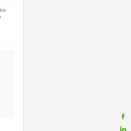
bili
i