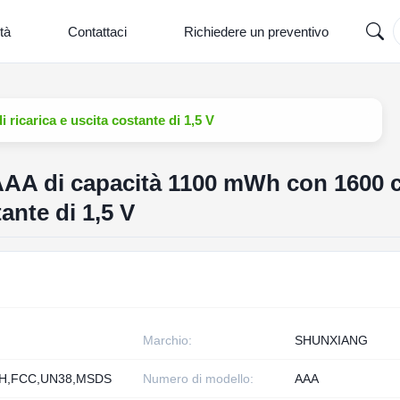
tà
Contattaci
Richiedere un preventivo
 ricarica e uscita costante di 1,5 V
i AAA di capacità 1100 mWh con 1600 ci
tante di 1,5 V
Marchio:
SHUNXIANG
H,FCC,UN38,MSDS
Numero di modello:
AAA