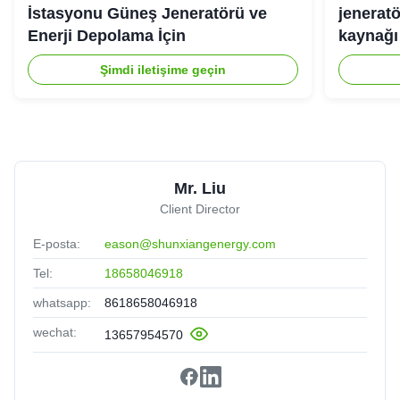
İstasyonu Güneş Jeneratörü ve
jeneratö
Enerji Depolama İçin
kaynağı 
Şimdi iletişime geçin
Mr. Liu
Client Director
E-posta:
eason@shunxiangenergy.com
Tel:
18658046918
whatsapp:
8618658046918
wechat:
13657954570