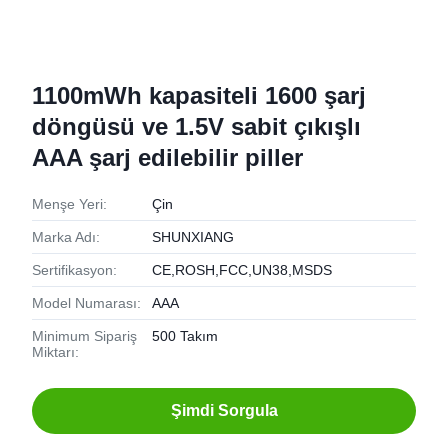
1100mWh kapasiteli 1600 şarj
döngüsü ve 1.5V sabit çıkışlı
AAA şarj edilebilir piller
Menşe Yeri:
Çin
Marka Adı:
SHUNXIANG
Sertifikasyon:
CE,ROSH,FCC,UN38,MSDS
Model Numarası:
AAA
Minimum Sipariş
500 Takım
Miktarı:
Şimdi Sorgula