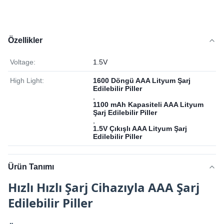
Özellikler
Voltage:
1.5V
High Light:
1600 Döngü AAA Lityum Şarj
Edilebilir Piller
,
1100 mAh Kapasiteli AAA Lityum
Şarj Edilebilir Piller
,
1.5V Çıkışlı AAA Lityum Şarj
Edilebilir Piller
Ürün Tanımı
Hızlı Hızlı Şarj Cihazıyla AAA Şarj
Edilebilir Piller