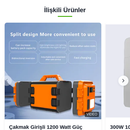
İlişkili Ürünler
VIDEO
Çakmak Girişli 1200 Watt Güç
300W 10