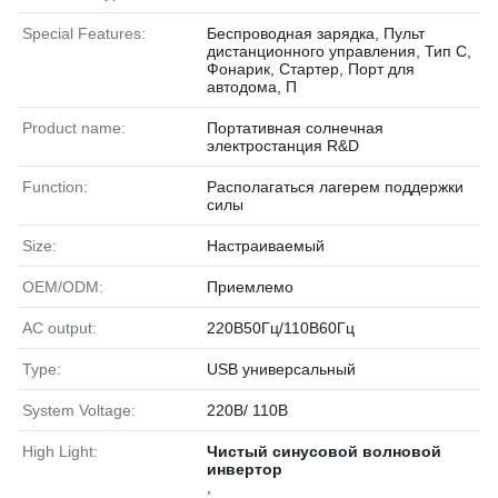
Special Features:
Беспроводная зарядка, Пульт
дистанционного управления, Тип C,
Фонарик, Стартер, Порт для
автодома, П
Product name:
Портативная солнечная
электростанция R&D
Function:
Располагаться лагерем поддержки
силы
Size:
Настраиваемый
OEM/ODM:
Приемлемо
AC output:
220В50Гц/110В60Гц
Type:
USB универсальный
System Voltage:
220В/ 110В
High Light:
Чистый синусовой волновой
инвертор
,