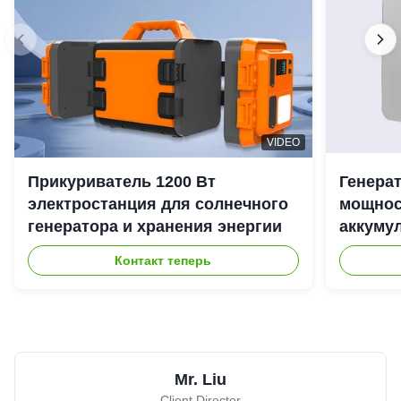
VIDEO
Прикуриватель 1200 Вт
Генера
электростанция для солнечного
мощност
генератора и хранения энергии
аккуму
наружн
Контакт теперь
Mr. Liu
Client Director