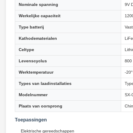
Nominale spanning
9V 
Werkelijke capaciteit
120
Type batterij
Vast
Kathodematerialen
LiF
Celtype
Lith
Levenscyclus
800 
Werktemperatuur
-20°
Types van laadinstallaties
Typ
Modelnummer
SX-
Plaats van oorsprong
Chi
Toepassingen
Elektrische gereedschappen