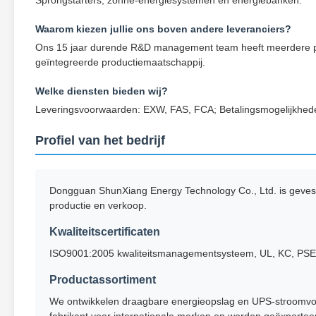
Sprongstarters, zonne-energiesystemen en energiebanken.
Waarom kiezen jullie ons boven andere leveranciers?
Ons 15 jaar durende R&D management team heeft meerdere pat
geïntegreerde productiemaatschappij.
Welke diensten bieden wij?
Leveringsvoorwaarden: EXW, FAS, FCA; Betalingsmogelijkheden
Profiel van het bedrijf
Dongguan ShunXiang Energy Technology Co., Ltd. is geves
productie en verkoop.
Kwaliteitscertificaten
ISO9001:2005 kwaliteitsmanagementsysteem, UL, KC, PSE, 
Productassortiment
We ontwikkelen draagbare energieopslag en UPS-stroomvo