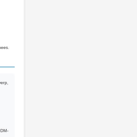
nees.
erp,
ODM-