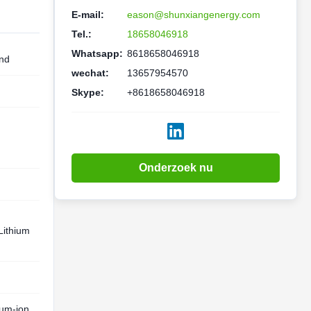
E-mail:
eason@shunxiangenergy.com
Tel.:
18658046918
Whatsapp:
8618658046918
and
wechat:
13657954570
Skype:
+8618658046918
Onderzoek nu
Lithium
ium-ion