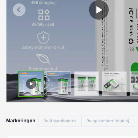
Markeringen
9v lithiumbatterie
9v oplaadbare batterij