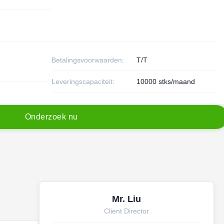
Betalingsvoorwaarden:
T/T
Leveringscapaciteit:
10000 stks/maand
O
n
d
e
r
z
o
e
k
n
u
Mr. Liu
Client Director