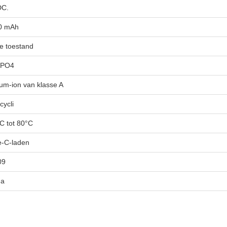
DC.
0 mAh
e toestand
ePO4
ium-ion van klasse A
cycli
C tot 80°C
e-C-laden
09
na