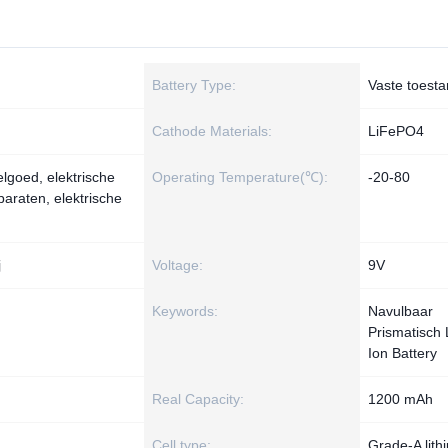
Battery Type:
Vaste toest
Cathode Materials:
LiFePO4
lgoed, elektrische
Operating Temperature(℃):
-20-80
paraten, elektrische
j
Voltage:
9V
Keywords:
Navulbaar
Prismatisch 
Ion Battery
Real Capacity:
1200 mAh
Cell type:
Grade-A lith