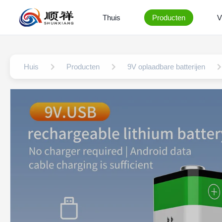
Thuis
Producten
V
Huis
Producten
9V oplaadbare batterijen