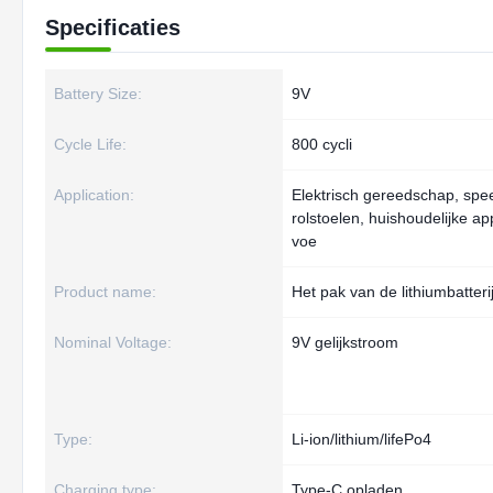
Specificaties
Battery Size:
9V
Cycle Life:
800 cycli
Application:
Elektrisch gereedschap, spee
rolstoelen, huishoudelijke ap
voe
Product name:
Het pak van de lithiumbatteri
Nominal Voltage:
9V gelijkstroom
Type:
Li-ion/lithium/lifePo4
Charging type:
Type-C opladen