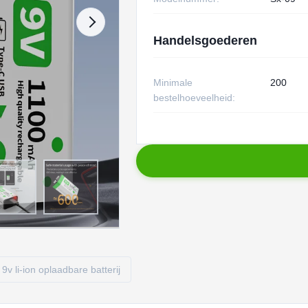
Handelsgoederen
Minimale
200
bestelhoeveelheid:
9v li-ion oplaadbare batterij