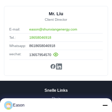
Mr. Liu
Client Director
E-mail:
eason@shunxiangenergy.com
Tel.:
18658046918
Whatsapp:
8618658046918
wechat:
13657954570
Snelle Links
Thuis
Producten
Eason
Videos