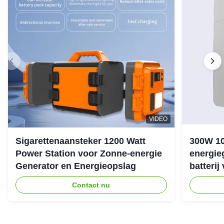
VIDEO
Sigarettenaansteker 1200 Watt
300W 1
Power Station voor Zonne-energie
energie
Generator en Energieopslag
batterij
noodstr
Contact nu