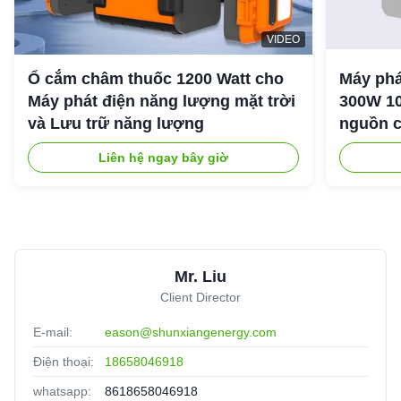
VIDEO
Ổ cắm châm thuốc 1200 Watt cho
Máy phá
Máy phát điện năng lượng mặt trời
300W 10
và Lưu trữ năng lượng
nguồn c
ngoài tr
Liên hệ ngay bây giờ
Mr. Liu
Client Director
E-mail:
eason@shunxiangenergy.com
Điện thoại:
18658046918
whatsapp:
8618658046918