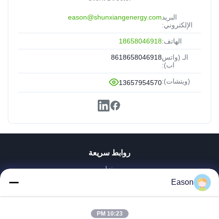
البريد
eason@shunxiangenergy.com
الإلكتروني:
الهاتف:
18658046918
الـ (واتس
8618658046918
اب):
(ويتشات):
13657954570
روابط سريعة
منزل
المنتجات
Eason
أشرطة فيديو
حول بنا
10:23 PM