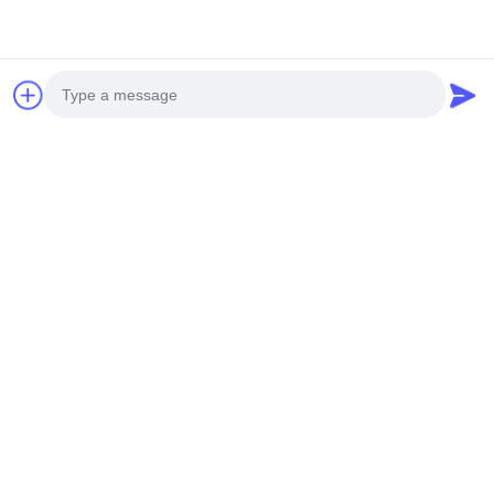
Photo
Video Call
Audio Call