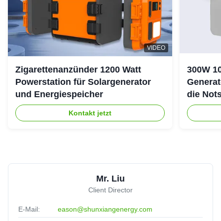
VIDEO
Zigarettenanzünder 1200 Watt
300W 10
Powerstation für Solargenerator
Generat
und Energiespeicher
die Not
Kontakt jetzt
Mr. Liu
Client Director
E-Mail:
eason@shunxiangenergy.com