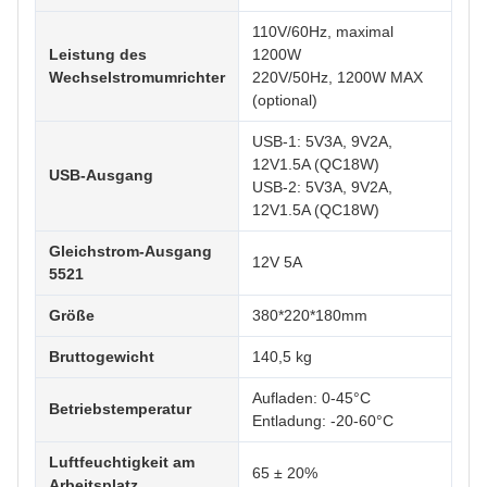
110V/60Hz, maximal
Leistung des
1200W
Wechselstromumrichter
220V/50Hz, 1200W MAX
(optional)
USB-1: 5V3A, 9V2A,
12V1.5A (QC18W)
USB-Ausgang
USB-2: 5V3A, 9V2A,
12V1.5A (QC18W)
Gleichstrom-Ausgang
12V 5A
5521
Größe
380*220*180mm
Bruttogewicht
140,5 kg
Aufladen: 0-45°C
Betriebstemperatur
Entladung: -20-60°C
Luftfeuchtigkeit am
65 ± 20%
Arbeitsplatz