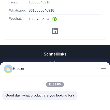
Telefon:
18658046918
Whatsapp:
8618658046918
Wechat:
13657954570
Schnelllinks
Startseite
Produkte
Eason
Videos
Über Uns
11:31 PM
Fabrik Tour
Qualitätskontrolle
Good day, what product are you looking for?
Kontakt
Referenzen