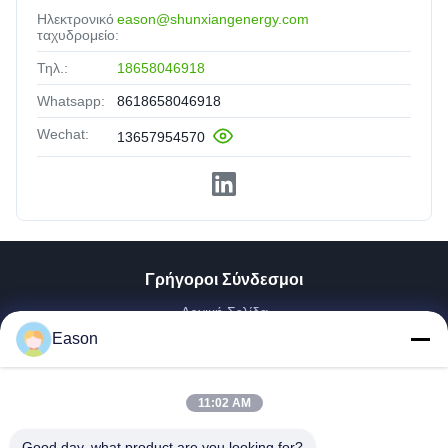
Ηλεκτρονικό
eason@shunxiangenergy.com
ταχυδρομείο:
Τηλ.:
18658046918
Whatsapp:
8618658046918
Wechat:
13657954570
Γρήγοροι Σύνδεσμοι
Αρχική Σελίδα
Προϊόντα
Eason
Βίντεο
Σχετικά Με Εμάς
11:02 AM
Γύρος Εργοστασίων
Ποιοτικός Έλεγχος
Good day, what product are you looking for?