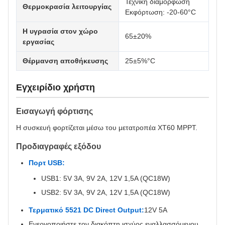
Τεχνική διαμόρφωση
Θερμοκρασία λειτουργίας
Εκφόρτωση: -20-60°C
Η υγρασία στον χώρο
65±20%
εργασίας
Θέρμανση αποθήκευσης
25±5%°C
Εγχειρίδιο χρήστη
Εισαγωγή φόρτισης
Η συσκευή φορτίζεται μέσω του μετατροπέα XT60 MPPT.
Προδιαγραφές εξόδου
Πορτ USB:
USB1: 5V 3A, 9V 2A, 12V 1,5A (QC18W)
USB2: 5V 3A, 9V 2A, 12V 1,5A (QC18W)
Τερματικό 5521 DC Direct Output:
12V 5A
Ενεργοποιήστε τον διακόπτη ισχύος εναλλασσόμενου