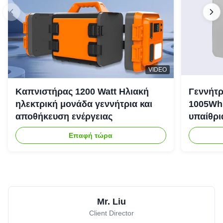
VIDEO
Καπνιστήρας 1200 Watt Ηλιακή
Γεννήτρ
ηλεκτρική μονάδα γεννήτρια και
1005Wh 
αποθήκευση ενέργειας
υπαίθρι
έκτακτη
Επαφή τώρα
Mr. Liu
Client Director