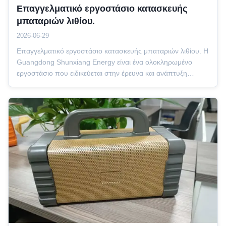
Επαγγελματικό εργοστάσιο κατασκευής
μπαταριών λιθίου.
2026-06-29
Επαγγελματικό εργοστάσιο κατασκευής μπαταριών λιθίου. Η
Guangdong Shunxiang Energy είναι ένα ολοκληρωμένο
εργοστάσιο που ειδικεύεται στην έρευνα και ανάπτυξη
μπαταριών λιθίου, στην μαζική παραγωγή και στις
εξατομικευμένες υπηρεσίες OEM & ODM.Παρασκευάζουμε
κυρίως ανθεκτικές σε υψηλές θερμοκρασίες μπ...