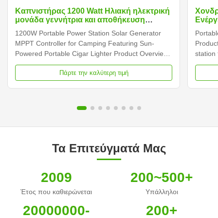
Καπνιστήρας 1200 Watt Ηλιακή ηλεκτρική
Χονδρ
μονάδα γεννήτρια και αποθήκευση
Ενέργ
ενέργειας
γεννή
1200W Portable Power Station Solar Generator
Portab
για κ
MPPT Controller for Camping Featuring Sun-
Product
Powered Portable Cigar Lighter Product Overview
station
The 1200W Portable Power Station Solar
pure si
Πάρτε την καλύτερη τιμή
Generator is a versatile power solution featuring
option
MPPT controller technology, designed for camping
Technic
and outdoor use with sun...
Power S
Τα Επιτεύγματά Μας
2009
200~500+
Έτος που καθιερώνεται
Υπάλληλοι
20000000-
200+