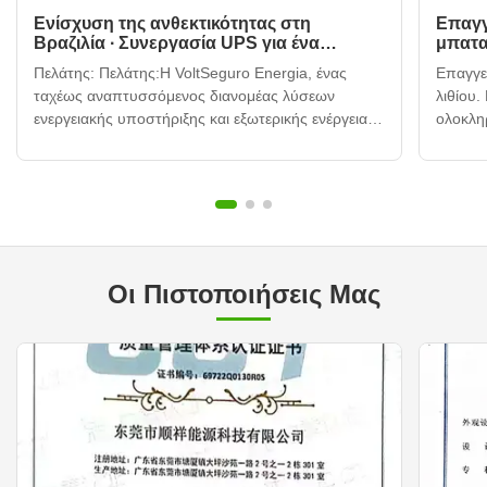
Ενίσχυση της ανθεκτικότητας στη
Επαγγ
Βραζιλία ∙ Συνεργασία UPS για ένα
μπατα
προσαρμοσμένο φορητό σταθμό
Πελάτης: Πελάτης:Η VoltSeguro Energia, ένας
Επαγγε
ηλεκτροπαραγωγής
ταχέως αναπτυσσόμενος διανομέας λύσεων
λιθίου
ενεργειακής υποστήριξης και εξωτερικής ενέργειας
ολοκλη
με έδρα το Σάο Πάολο της Βραζιλίας. Δύσκολο:
έρευνα
Δύσκολο:Η δυναμική αγορά της Βραζιλίας
μαζική 
παρουσιάζει μοναδικές ενεργειακές προκλήσεις:
υπηρεσ
συχνή αστάθεια του δικτύου στις αστικέ...
ανθεκτι
Οι Πιστοποιήσεις Μας