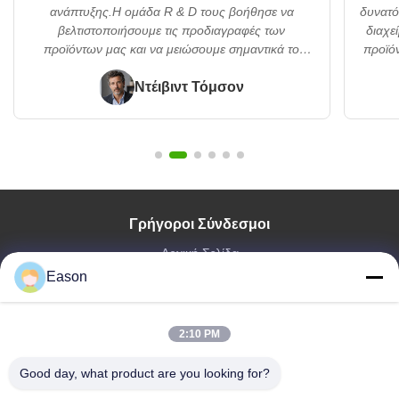
ανάπτυξης.Η ομάδα R & D τους βοήθησε να
δυνατότ
βελτιστοποιήσουμε τις προδιαγραφές των
διαχε
προϊόντων μας και να μειώσουμε σημαντικά το
προϊόν
χρόνο κυκλοφορίας μας.. ̇"
εφαρμ
Ντέιβιντ Τόμσον
Γρήγοροι Σύνδεσμοι
Αρχική Σελίδα
Eason
Προϊόντα
Βίντεο
Σχετικά Με Εμάς
2:10 PM
Γύρος Εργοστασίων
Ποιοτικός Έλεγχος
Good day, what product are you looking for?
Επαφή