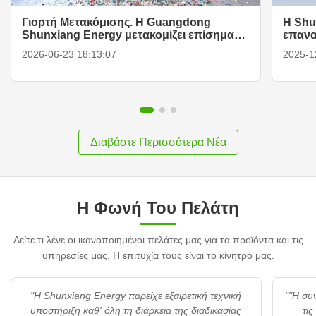
Γιορτή Μετακόμισης. Η Guangdong
Η Shu
Shunxiang Energy μετακομίζει επίσημα
επανα
στο νέο εργοστάσιο στην Ζώνη Υψηλής
μπαταρ
2026-06-23 18:13:07
2025-1
Τεχνολογίας Huizhou Zhongkai.
πρότυ
Διαβάστε Περισσότερα Νέα
Η Φωνή Του Πελάτη
Δείτε τι λένε οι ικανοποιημένοι πελάτες μας για τα προϊόντα και τις
υπηρεσίες μας. Η επιτυχία τους είναι το κίνητρό μας.
"Η Shunxiang Energy παρείχε εξαιρετική τεχνική
""Η συ
υποστήριξη καθ' όλη τη διάρκεια της διαδικασίας
τις