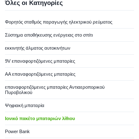
wave) USB Output USB 2-
CE/RoHS/UN38.3, διαθέσιμη
Όλες οι Κατηγορίες
port: QC3.0 22.5W
σε προσαρμοσμένες
5V3A/9V2A/12V1.5ATYPE-C:
διαμορφώσεις.
PD45W DC Output DC5521 ×
Φορητός σταθμός παραγωγής ηλεκτρικού ρεύματος
2: 12V5Asmoke Lighter:
12V9A Lighting 5W ...
Σύστημα αποθήκευσης ενέργειας στο σπίτι
εκκινητής άλματος αυτοκινήτων
9V επαναφορτιζόμενες μπαταρίες
AA επαναφορτιζόμενες μπαταρίες
επαναφορτιζόμενες μπαταρίες Αντιαεροπορικού
Πυροβολικού
Ψηφιακή μπαταρία
Ιονικό πακέτο μπαταριών λίθιου
Power Bank