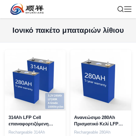
Ιονικό πακέτο μπαταριών λίθιου
314Ah LFP Cell
Ανανεώσιμο 280Ah
επαναφορτιζόμενη
Πρισματικό Κελί LFP
μπαταρία ιόντων λιθίου
Λιθιοϊόν με Κέλυφος
Rechargeable 314Ah
Rechargeable 280Ah