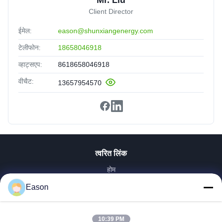
Client Director
ईमेल:
eason@shunxiangenergy.com
टेलीफोन:
18658046918
व्हाट्सएप:
8618658046918
वीचैट:
13657954570
त्वरित लिंक
होम
उत्पाद
Eason
वीडियो
हमारे बारे में
10:39 PM