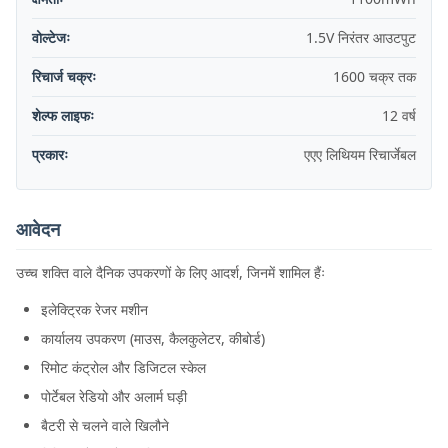
वोल्टेजः
1.5V निरंतर आउटपुट
रिचार्ज चक्रः
1600 चक्र तक
शेल्फ लाइफः
12 वर्ष
प्रकारः
एएए लिथियम रिचार्जेबल
आवेदन
उच्च शक्ति वाले दैनिक उपकरणों के लिए आदर्श, जिनमें शामिल हैंः
इलेक्ट्रिक रेजर मशीन
कार्यालय उपकरण (माउस, कैलकुलेटर, कीबोर्ड)
रिमोट कंट्रोल और डिजिटल स्केल
पोर्टेबल रेडियो और अलार्म घड़ी
बैटरी से चलने वाले खिलौने