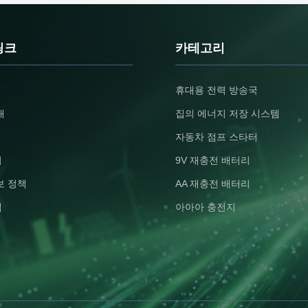
+ 6500 Cycles - Compact LiFePO4
Battery Technology Wa
battery (51.2V 200Ah) delivers
All-in-One System 6000
reliable power for 24/7 home use
IP54 Protection Class 
with industry-leading 6500-cycle
Specifications Specific
링크
카테고리
ng
lifespan at 80% DoD Space-
System Voltage 51.2 V 
Saving Wall Design - Ultra-slim
Power Range 10~20 k
ss
180mm profile (796*485mm)
Connection Off grid, Hy
휴대용 전력 방송국
ll
saves floor space with UN-certified
Battery Type LiFePO4 
ted
cardboard packaging ensuring
Wall-mounted Model 
개
집의 에너지 저장 시스템
ge
damage-free shipping (Net 85kg)
A320B Brand Name Sh
Solar Hybrid + Grid
Place of Origin Guang
자동차 점프 스타터
기
9V 재충전 배터리
보 정책
AA 재충전 배터리
맵
아아아 충전지