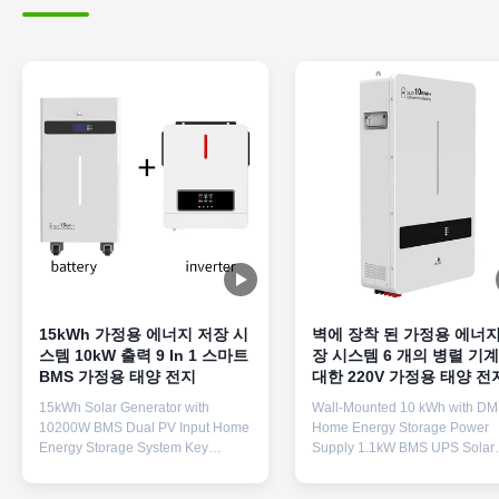
15kWh 가정용 에너지 저장 시
벽에 장착 된 가정용 에너지
스템 10kW 출력 9 In 1 스마트
장 시스템 6 개의 병렬 기
BMS 가정용 태양 전지
대한 220V 가정용 태양 전
15kWh Solar Generator with
Wall-Mounted 10 kWh with D
10200W BMS Dual PV Input Home
Home Energy Storage Power
Energy Storage System Key
Supply 1.1kW BMS UPS Solar
Features 15kWh Massive Capacity
System for 6 Parallel Machines
& 6500 Cycles - LiFePO4 battery
Pure Sine Wave Battery