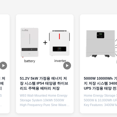
 저
51.2V 5kW 가정용 에너지 저
5000W 10000Wh
계에
장 시스템 IP54 태양광 하이브
지 저장 시스템 3400
지
리드 주택용 배터리 저장
UPS 가정용 태양 전
MS
W93 Wall-Mounted Home Energy
Home Energy Storage 
Storage System 10kWh 5500W
5000W & 10,000Wh UP
High Frequency Pure Sine Wave
Key Features: 3400W 
BMS Multiple UPS Solar Generator
Charger 10kWh Immedi
Key Features 10kWh High Density
Highlight Capacity Li