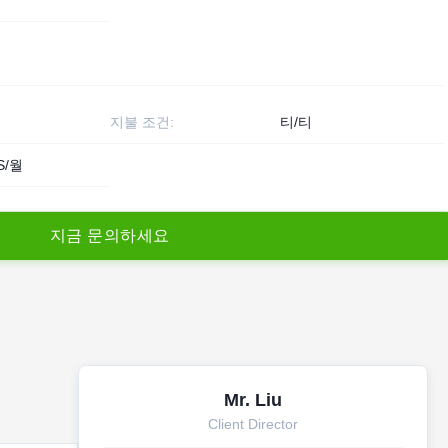
지불 조건:
티/티
S/월
지
금
문
의
하
세
요
Mr. Liu
Client Director