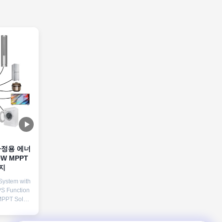
 가정용 에너
W MPPT
지
System with
S Function
MPPT Solar
ate
FePO4