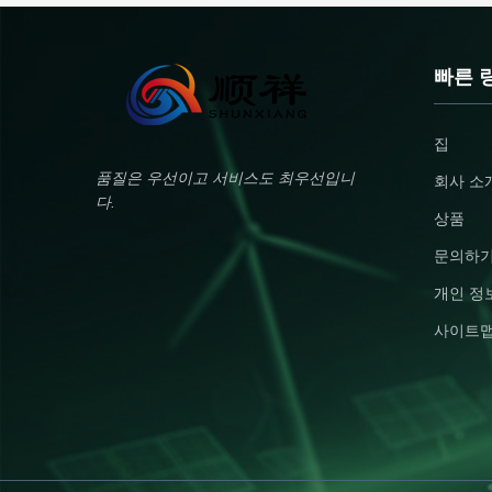
(51.2V 280Ah) provides reliable
Specifications Name LiFePO4
24/7 home power with ultra-long
Battery Module Battery/Cell
lifespan (6500 cycles) Solar-
Classification Li-ion Battery
Ready with 6500W PV Input - Built-
Normal Voltage 51.2V Rated
빠른 
in 120A MPPT solar charger (max
Capacity 200Ah Watt-hour rati
6500W input, 60-500VDC) for
10240Wh Appearance
efficient green energy storage 9-in-
Approximate Silver Cuboid Ma
집
1 Smart BMS Protection -
92Kg Li Content N/A Internal ce
Comprehensive monitoring
combination mode 16S1P Limi
품질은 우선이고 서비스도 최우선입니
회사 소
including over-voltage, short
Charge Voltage 58.4V Dischar
다.
circuit, temperature, and
Cut-Off Voltage 40V Charge
상품
Current 60A Max.
문의하
개인 정
사이트