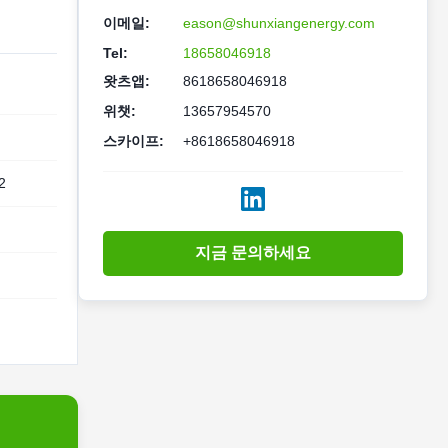
이메일:
eason@shunxiangenergy.com
Tel:
18658046918
왓츠앱:
8618658046918
위챗:
13657954570
스카이프:
+8618658046918
2
지금 문의하세요