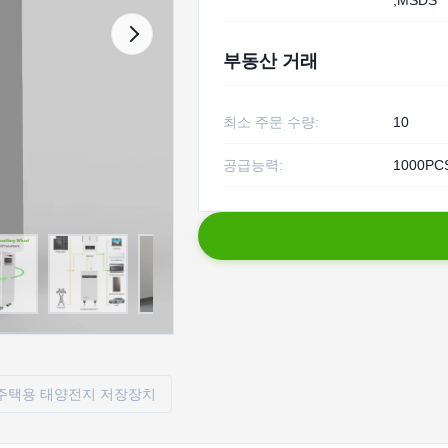
,MSDS
부동산 거래
최소 주문 수량:
10
공급능력:
1000PC
주택용 태양전지 저장장치