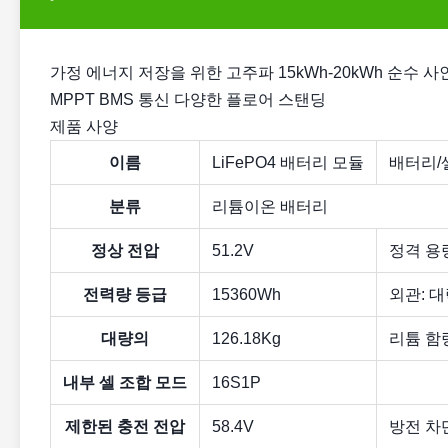
가정 에너지 저장을 위한 고주파 15kWh-20kWh 순수 
MPPT BMS 통신 다양한 플로어 스탠딩
제품 사양
이름
LiFePO4 배터리 모듈
배터리/
분류
리튬이온 배터리
정상 전압
51.2V
정격 용량
전력량 등급
15360Wh
외관: 
대량의
126.18Kg
리튬 함
내부 셀 조합 모드
16S1P
제한된 충전 전압
58.4V
방전 차단