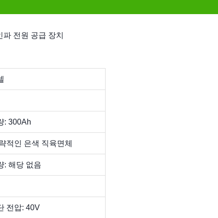
사인파 전원 공급 장치
셀
: 300Ah
대략적인 은색 직육면체
량: 해당 없음
 전압: 40V