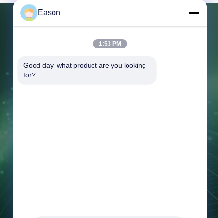
ll-mounted
Eason
 Cycle Life
Product
ation Value
문의하기
Output
1:53 PM
Wh Grid
brid grid
주소:
3층, 빌딩 BC, 3번 샤이완 1번가,
Good day, what product are you looking 
System Type
Number
케이완 시, 탕시아 타운, 동구안 광둥
for?
un Xiang
Tel:
86--18658046918
dong,
팩스:
86--18658046918
이메일:
eason@shunxiangenergy.com
근무 시간:
08:00-23:00
지금 문의하세요