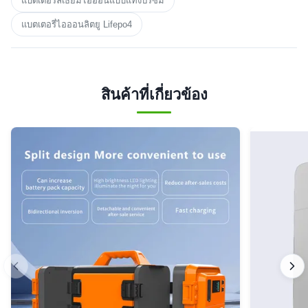
แบตเตอรี่ลิเธียมไอออนแบบแท่งปริซึม
แบตเตอรี่ไอออนลิตยู Lifepo4
สินค้าที่เกี่ยวข้อง