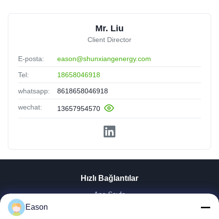
Mr. Liu
Client Director
E-posta:
eason@shunxiangenergy.com
Tel:
18658046918
whatsapp:
8618658046918
wechat:
13657954570
Hızlı Bağlantılar
Ana Sayfa
Ürünler
Eason