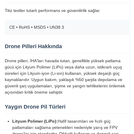
Titiz testler tutarlı performans ve güvenilirlik sağlar.
CE • RoHS • MSDS • UN38.3
Drone Pilleri Hakkında
Drone pilleri, İHA'ları havada tutan, genellikle yüksek patlama
gücü için Lityum Polimer (LiPo) veya daha uzun, istikrarlı uçuş
süreleri için Lityum-iyon (Li-ion) kullanan, yüksek deşarjlı güç
kaynaklarıdır. Uygun bakım, yaklaşık %50 şarjda depolama ve
güvenli şarj uygulamaları, şişme ve yangın tehlikelerini önlemek
açısından kritik öneme sahiptir.
Yaygın Drone Pil Türleri
Lityum Polimer (LiPo):
Hafif tasarımları ve hızlı güç
patlamaları sağlama yetenekleri nedeniyle yarış ve FPV
drone'lar için standarttır. Dikkatli kullanım ve dengeli şarj