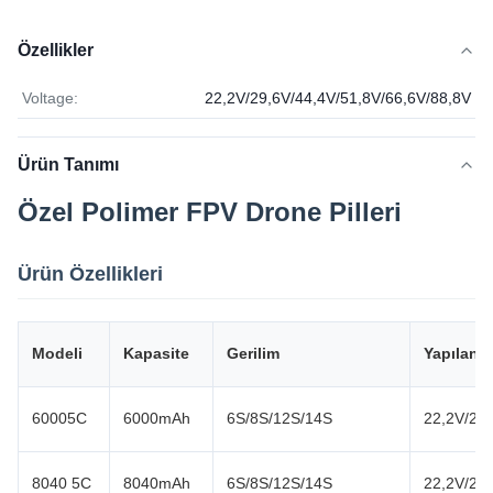
Özellikler
Voltage:
22,2V/29,6V/44,4V/51,8V/66,6V/88,8V
Ürün Tanımı
Özel Polimer FPV Drone Pilleri
Ürün Özellikleri
Modeli
Kapasite
Gerilim
Yapıland
60005C
6000mAh
6S/8S/12S/14S
22,2V/29,
8040 5C
8040mAh
6S/8S/12S/14S
22,2V/29,