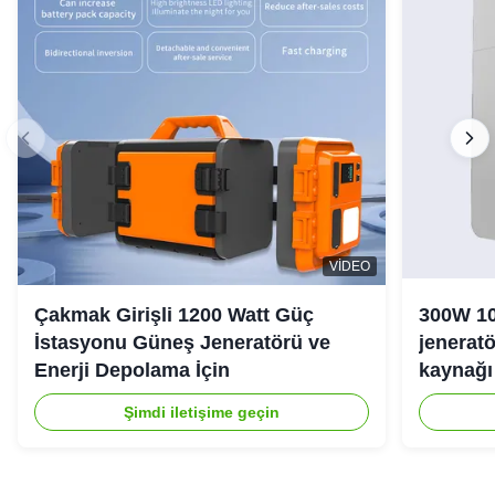
VIDEO
Çakmak Girişli 1200 Watt Güç
300W 10
İstasyonu Güneş Jeneratörü ve
jeneratö
Enerji Depolama İçin
kaynağı 
Şimdi iletişime geçin